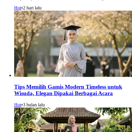
Hot
•
2 hari lalu
Tips Memilih Gamis Modern Timeless untuk
Wisuda, Elegan Dipakai Berbagai Acara
Hot
•
3 bulan lalu