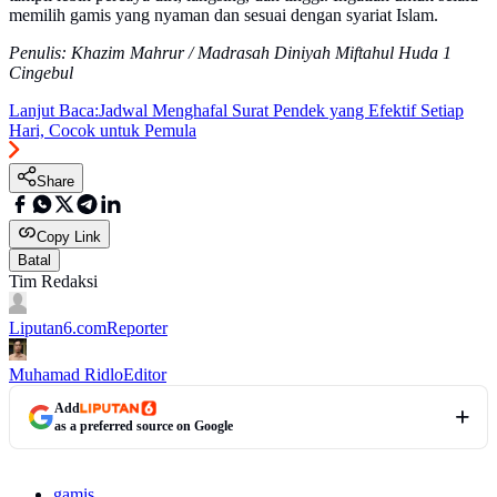
memilih gamis yang nyaman dan sesuai dengan syariat Islam.
Penulis: Khazim Mahrur / Madrasah Diniyah Miftahul Huda 1
Cingebul
Lanjut Baca:
Jadwal Menghafal Surat Pendek yang Efektif Setiap
Hari, Cocok untuk Pemula
Share
Copy Link
Batal
Tim Redaksi
Liputan6.com
Reporter
Muhamad Ridlo
Editor
Add
as a preferred source on Google
gamis