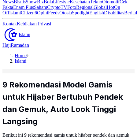
News
Bisnis
ShowBiz
Bola
Lifestyle
Kesehatan
Tekno
Otomotif
Cek
Fakta
Enam Plus
Saham
Crypto
TV
Foto
Regional
Global
Hot
On
Off
Islami
Citizen6
Opini
Feeds
Otosia
Spotlight
English
Disabilitas
Berita
Kontak
Kebijakan Privasi
Islami
Haji
Ramadan
Home
Islami
9 Rekomendasi Model Gamis
untuk Hijaber Bertubuh Pendek
dan Gemuk, Auto Look Tinggi
Langsing
Berikut ini 9 rekomendasi gamis untuk hijaber pendek dan gemuk