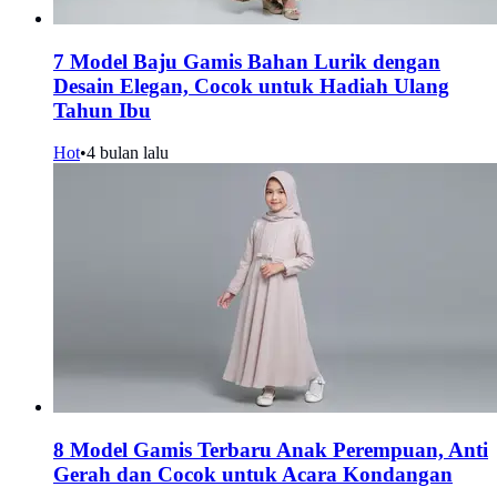
7 Model Baju Gamis Bahan Lurik dengan
Desain Elegan, Cocok untuk Hadiah Ulang
Tahun Ibu
Hot
•
4 bulan lalu
8 Model Gamis Terbaru Anak Perempuan, Anti
Gerah dan Cocok untuk Acara Kondangan