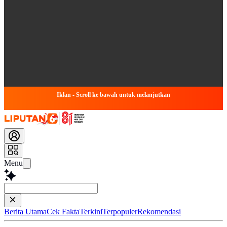
Iklan - Scroll ke bawah untuk melanjutkan
Menu
Baca lebih c
Berita Utama
Cek Fakta
Terkini
Terpopuler
Rekomendasi