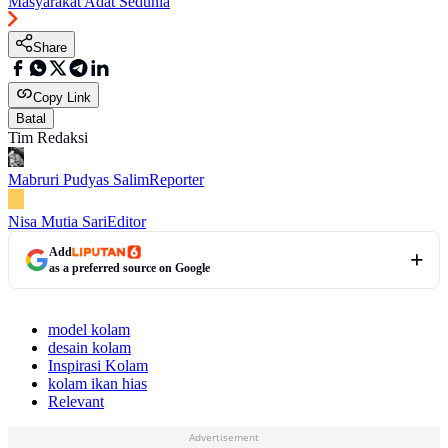
Masyarakat Adat Sedunia
Share
Copy Link
Batal
Tim Redaksi
Mabruri Pudyas Salim
Reporter
Nisa Mutia Sari
Editor
Add
as a preferred source on Google
model kolam
desain kolam
Inspirasi Kolam
kolam ikan hias
Relevant
Advertisement