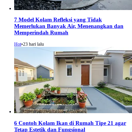
7 Model Kolam Refleksi yang Tidak
Memerlukan Banyak Air, Menenangkan dan
Memperindah Rumah
Hot
•
23 hari lalu
6 Contoh Kolam Ikan di Rumah Tipe 21 agar
Tetap Estetik dan Fungsional