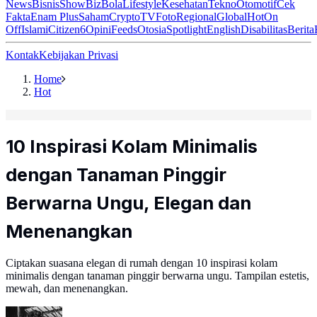
News
Bisnis
ShowBiz
Bola
Lifestyle
Kesehatan
Tekno
Otomotif
Cek
Fakta
Enam Plus
Saham
Crypto
TV
Foto
Regional
Global
Hot
On
Off
Islami
Citizen6
Opini
Feeds
Otosia
Spotlight
English
Disabilitas
Berita
Kontak
Kebijakan Privasi
Home
Hot
10 Inspirasi Kolam Minimalis
dengan Tanaman Pinggir
Berwarna Ungu, Elegan dan
Menenangkan
Ciptakan suasana elegan di rumah dengan 10 inspirasi kolam
minimalis dengan tanaman pinggir berwarna ungu. Tampilan estetis,
mewah, dan menenangkan.