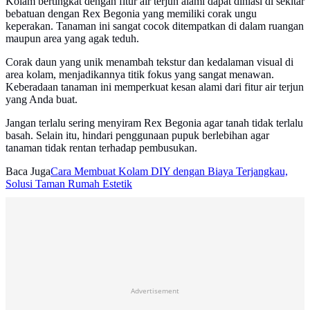
Kolam bertingkat dengan fitur air terjun alami dapat dihiasi di sekitar
bebatuan dengan Rex Begonia yang memiliki corak ungu
keperakan. Tanaman ini sangat cocok ditempatkan di dalam ruangan
maupun area yang agak teduh.
Corak daun yang unik menambah tekstur dan kedalaman visual di
area kolam, menjadikannya titik fokus yang sangat menawan.
Keberadaan tanaman ini memperkuat kesan alami dari fitur air terjun
yang Anda buat.
Jangan terlalu sering menyiram Rex Begonia agar tanah tidak terlalu
basah. Selain itu, hindari penggunaan pupuk berlebihan agar
tanaman tidak rentan terhadap pembusukan.
Baca Juga
Cara Membuat Kolam DIY dengan Biaya Terjangkau,
Solusi Taman Rumah Estetik
Advertisement