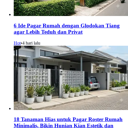
6 Ide Pagar Rumah dengan Glodokan Tiang
agar Lebih Teduh dan Privat
Hot
•
4 hari lalu
18 Tanaman Hias untuk Pagar Roster Rumah
Minimalis, Bikin Hunian Kian Estetik dan