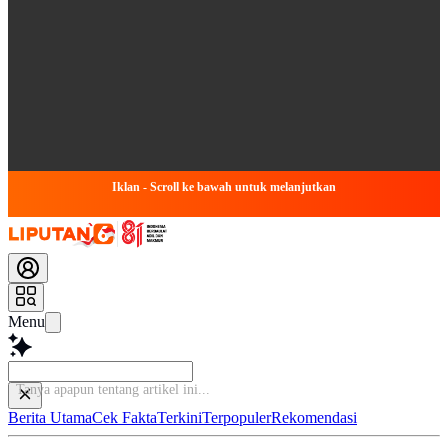
Iklan - Scroll ke bawah untuk melanjutkan
Menu
Baca
Berita Utama
Cek Fakta
Terkini
Terpopuler
Rekomendasi