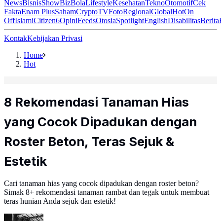
News
Bisnis
ShowBiz
Bola
Lifestyle
Kesehatan
Tekno
Otomotif
Cek
Fakta
Enam Plus
Saham
Crypto
TV
Foto
Regional
Global
Hot
On
Off
Islami
Citizen6
Opini
Feeds
Otosia
Spotlight
English
Disabilitas
Berita
Kontak
Kebijakan Privasi
Home
Hot
8 Rekomendasi Tanaman Hias
yang Cocok Dipadukan dengan
Roster Beton, Teras Sejuk &
Estetik
Cari tanaman hias yang cocok dipadukan dengan roster beton?
Simak 8+ rekomendasi tanaman rambat dan tegak untuk membuat
teras hunian Anda sejuk dan estetik!