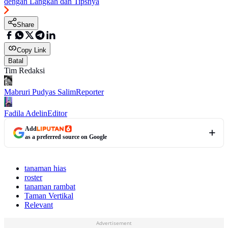
dengan Langkah dan Tipsnya
Share
Copy Link
Batal
Tim Redaksi
Mabruri Pudyas Salim
Reporter
Fadila Adelin
Editor
Add
as a preferred source on Google
tanaman hias
roster
tanaman rambat
Taman Vertikal
Relevant
Advertisement