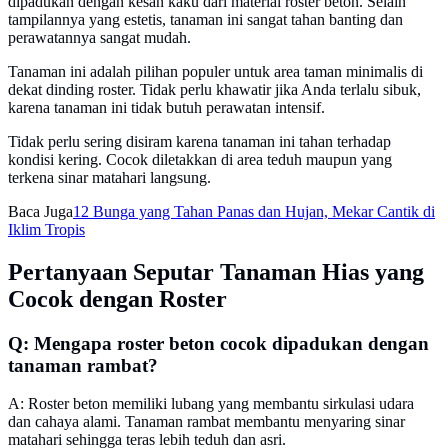
dipadukan dengan kesan kaku dari material roster beton. Selain
tampilannya yang estetis, tanaman ini sangat tahan banting dan
perawatannya sangat mudah.
Tanaman ini adalah pilihan populer untuk area taman minimalis di
dekat dinding roster. Tidak perlu khawatir jika Anda terlalu sibuk,
karena tanaman ini tidak butuh perawatan intensif.
Tidak perlu sering disiram karena tanaman ini tahan terhadap
kondisi kering. Cocok diletakkan di area teduh maupun yang
terkena sinar matahari langsung.
Baca Juga
12 Bunga yang Tahan Panas dan Hujan, Mekar Cantik di
Iklim Tropis
Pertanyaan Seputar Tanaman Hias yang
Cocok dengan Roster
Q: Mengapa roster beton cocok dipadukan dengan
tanaman rambat?
A: Roster beton memiliki lubang yang membantu sirkulasi udara
dan cahaya alami. Tanaman rambat membantu menyaring sinar
matahari sehingga teras lebih teduh dan asri.