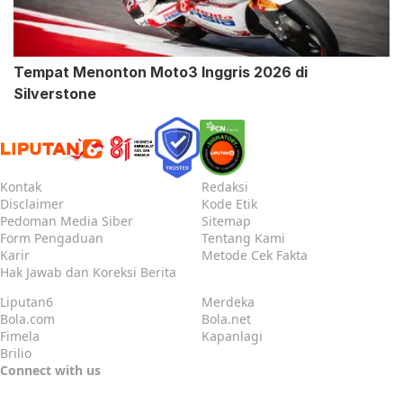
Tempat Menonton Moto3 Inggris 2026 di
Silverstone
Kontak
Redaksi
Disclaimer
Kode Etik
Pedoman Media Siber
Sitemap
Form Pengaduan
Tentang Kami
Karir
Metode Cek Fakta
Hak Jawab dan Koreksi Berita
Liputan6
Merdeka
Bola.com
Bola.net
Fimela
Kapanlagi
Brilio
Connect with us