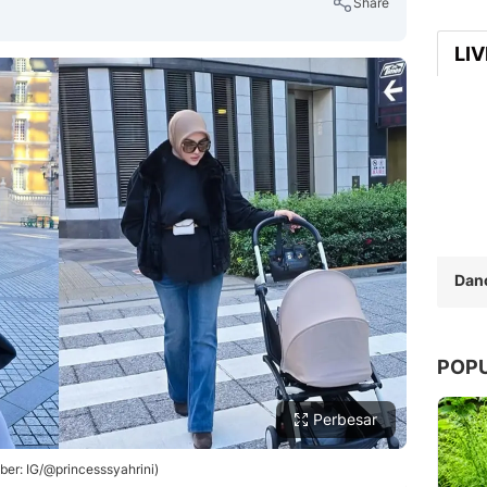
Share
LI
Copy Link
Dan
POP
Perbesar
ber: IG/@princesssyahrini)