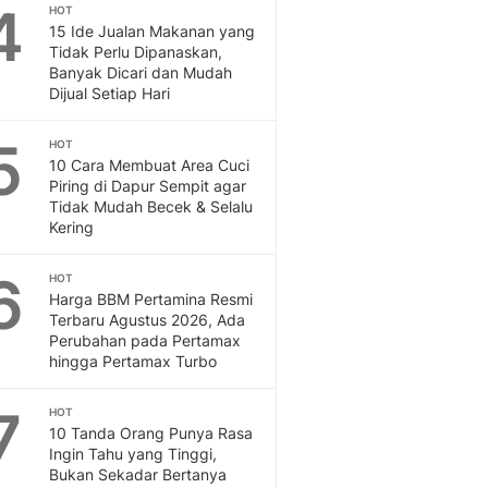
Sport
4
HOT
Berita Bola Terkini, Ja
15 Ide Jualan Makanan yang
Tidak Perlu Dipanaskan,
Klasemen, Hasil Liga
Banyak Dicari dan Mudah
Dijual Setiap Hari
5
HOT
10 Cara Membuat Area Cuci
Piring di Dapur Sempit agar
Tidak Mudah Becek & Selalu
Kering
6
HOT
Harga BBM Pertamina Resmi
Terbaru Agustus 2026, Ada
Perubahan pada Pertamax
hingga Pertamax Turbo
7
HOT
10 Tanda Orang Punya Rasa
Ingin Tahu yang Tinggi,
Bukan Sekadar Bertanya