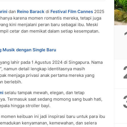
rini
dan
Reino Barack
di
Festival Film Cannes
2025
k hanya karena momen romantis mereka, tetapi juga
ang kini menjalani peran baru sebagai ibu. Meski
ampil cetar dan memikat dalam setiap kesempatan.
g Musik dengan Single Baru
i yang lahir pada 1 Agustus 2024 di Singapura. Nama
”, namun detail lengkap identitasnya masih
mpak menjaga privasi anak pertama mereka yang
an berlebih.
ni
selalu tampak mewah, elegan, dan tetap
nya. Termasuk saat sedang momong sang buah hati,
ala hingga stroller bayi.
 momen keibuan ini jadi inspirasi baru untuk para ibu
u memadukan kenyamanan, kemewahan, dan selera