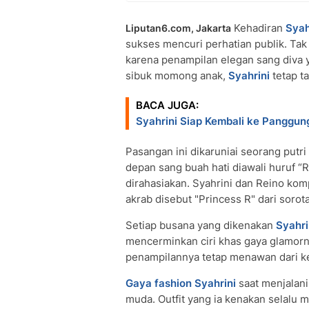
Kehadiran
Syah
Liputan6.com, Jakarta
sukses mencuri perhatian publik. Ta
karena penampilan elegan sang diva y
sibuk momong anak,
Syahrini
tetap t
BACA JUGA:
Syahrini Siap Kembali ke Panggun
Pasangan ini dikaruniai seorang putr
depan sang buah hati diawali huruf “R
dirahasiakan. Syahrini dan Reino ko
akrab disebut "Princess R" dari sorot
Setiap busana yang dikenakan
Syahri
mencerminkan ciri khas gaya glamor
penampilannya tetap menawan dari kep
Gaya fashion Syahrini
saat menjalani
muda. Outfit yang ia kenakan selal