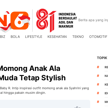
BIZ
BOLA
LIFESTYLE
KESEHATAN
TEKNO
OTOMOTIF
TOPIK
t Momong Anak Ala
#
R
 Muda Tetap Stylish
#
N
#
K
Baby R. Intip inspirasi outfit momong anak ala Syahrini yang
al hingga pakain musim dingin.
#
I
#
M