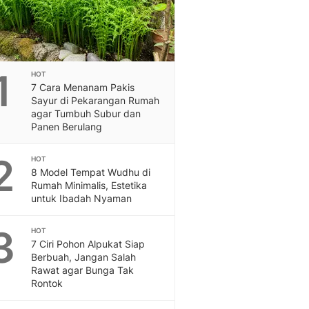
Feeds
Feeds Liputan6: Kumpul
Terbaru Harian
Otosia
1
Otosia
HOT
7 Cara Menanam Pakis
Spotlight
Sayur di Pekarangan Rumah
Berita Terkini, Kabar Te
agar Tumbuh Subur dan
Dan Dunia - Liputan6.
Panen Berulang
English
Exploring Knowledge, T
2
HOT
En.Liputan6.com
8 Model Tempat Wudhu di
Disabilitas
Rumah Minimalis, Estetika
untuk Ibadah Nyaman
Disabilitas Berita Terkini
Harian, Berita Terbaru,
3
Berita
HOT
7 Ciri Pohon Alpukat Siap
Berita Hari Ini Politik,
Berbuah, Jangan Salah
Health
Rawat agar Bunga Tak
Kabar Berita Terbaru D
Rontok
Diet, Herbal Terbaik