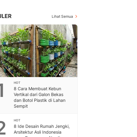
Berita Daerah Dan Peri
Terbaru
Global
ULER
Lihat Semua
Berita Internasional, Sa
Inspiratif, Unik, Dan M
Hot
Hot Liputan6.com Menya
Dan Terbaru
On Off
On Off Liputan6: Sinop
& Berita Bisnis Digital
Islami
1
HOT
Berita & Kajian Islami
8 Cara Membuat Kebun
Hikmah - Liputan6
Vertikal dari Galon Bekas
Citizen6
dan Botol Plastik di Lahan
Sempit
Berita Citizen6 - Medi
Liputan6.com
2
Opini
HOT
8 Ide Desain Rumah Jengki,
Opini Liputan6: Analis
Arsitektur Asli Indonesia
Pandang Dan Perspekti