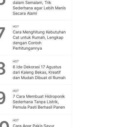
Sport
dalam Semalam, Trik
Berita Bola Terkini, Ja
Sederhana agar Lebih Manis
Secara Alami
Klasemen, Hasil Liga
7
HOT
Cara Menghitung Kebutuhan
Cat untuk Rumah, Lengkap
dengan Contoh
Perhitungannya
8
HOT
6 Ide Dekorasi 17 Agustus
dari Kaleng Bekas, Kreatif
dan Mudah Dibuat di Rumah
9
HOT
7 Cara Membuat Hidroponik
Sederhana Tanpa Listrik,
Pemula Pasti Berhasil Panen
HOT
Cara Agar Pakis Sayur