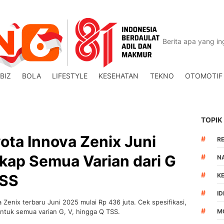
BIZ
BOLA
LIFESTYLE
KESEHATAN
TEKNO
OTOMOTIF
TOPIK
ota Innova Zenix Juni
#
R
kap Semua Varian dari G
#
N
#
TSS
K
#
I
Zenix terbaru Juni 2025 mulai Rp 436 juta. Cek spesifikasi,
#
 untuk semua varian G, V, hingga Q TSS.
M