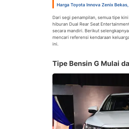
• Q: Fitur apa yang membedakan tipe
Harga Toyota Innova Zenix Bekas
• Q: Apakah semua tipe sudah dileng
• Q: Apakah ada garansi baterai untu
Dari segi penampilan, semua tipe kin
• Q: Apa perbedaan utama antara var
hiburan Dual Rear Seat Entertainment
• Q: Berapa garansi yang diberikan u
secara mandiri. Berikut selengkapny
• Q: Fitur keselamatan apa saja yang t
mencari referensi kendaraan keluarga
• Q: Apakah tersedia paket Modellis
ini.
• Q: Bagaimana performa konsumsi ba
Tipe Bensin G Mulai 