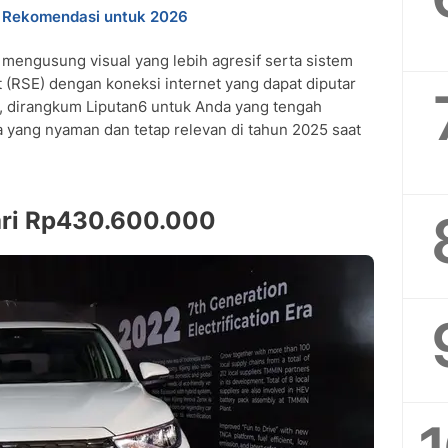
 Q Hybrid dengan tipe lainnya?
, Rekomendasi untuk 2026
kapi head unit besar?
k Innova Zenix Hybrid?
i mengusung visual yang lebih agresif serta sistem
ian bensin dan hybrid pada Innova Zenix?
 (RSE) dengan koneksi internet yang dapat diputar
ntuk baterai hybrid Innova Zenix?
a, dirangkum Liputan6 untuk Anda yang tengah
ersedia di varian tertinggi?
 yang nyaman dan tetap relevan di tahun 2025 saat
ta untuk semua varian?
han bakar varian hybrid dibanding bensin?
dari Rp430.600.000