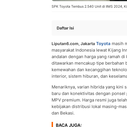
SPK Toyota Tembus 2.540 Unit di IIMS 2024, Kija
Daftar Isi
Tipe Bensin G Mulai dari Rp430.600.
Toyota
masih m
Liputan6.com, Jakarta
Tipe Bensin V Mulai dari Rp482.600.
masyarakat Indonesia lewat Kijang Inn
Tipe G Hibrida Mulai dari Rp467.700.
andalan dengan harga yang ramah di k
Pilihan Warna dan Interior Eksterior
ditawarkan mencakup tipe berbahan b
Toyota Safety Sense: Fitur Keamanan
kemewahan dan kecanggihan teknologi.
Platform TNGA dan Teknologi Hybrid G
interior, sistem hiburan, dan keselam
Daftar Harga Toyota Innova Zenix Te
Menariknya, varian hibrida yang kini
• Varian Bensin
baru dan konektivitas dengan ponsel
• Varian Hybrid (HV)
MPV premium. Harga resmi juga tela
• Varian Khusus
kebijakan distribusi lokal masing-ma
Pertanyaan dan Jawaban Seputar Toy
dan Bekasi.
• Q: Berapa harga Toyota Innova Zen
• Q: Apa perbedaan utama tipe bensi
BACA JUGA: