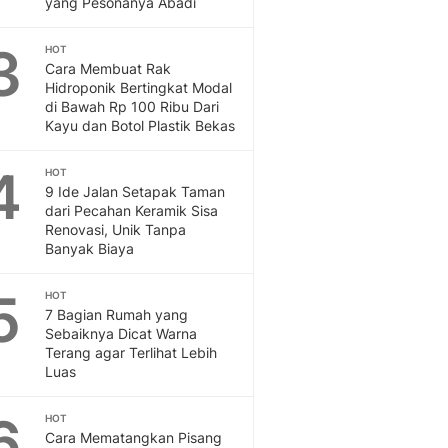
yang Pesonanya Abadi
Feeds
Feeds Liputan6: Kumpul
3
HOT
Terbaru Harian
Cara Membuat Rak
Otosia
Hidroponik Bertingkat Modal
di Bawah Rp 100 Ribu Dari
Otosia
Kayu dan Botol Plastik Bekas
Spotlight
Berita Terkini, Kabar Te
4
HOT
Dan Dunia - Liputan6.
9 Ide Jalan Setapak Taman
English
dari Pecahan Keramik Sisa
Exploring Knowledge, T
Renovasi, Unik Tanpa
En.Liputan6.com
Banyak Biaya
Disabilitas
Disabilitas Berita Terkini
5
HOT
Harian, Berita Terbaru,
7 Bagian Rumah yang
Sebaiknya Dicat Warna
Berita
Terang agar Terlihat Lebih
Berita Hari Ini Politik,
Luas
Health
Kabar Berita Terbaru D
6
HOT
Diet, Herbal Terbaik
Cara Mematangkan Pisang