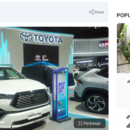
Share
POP
Copy Link
Perbesar