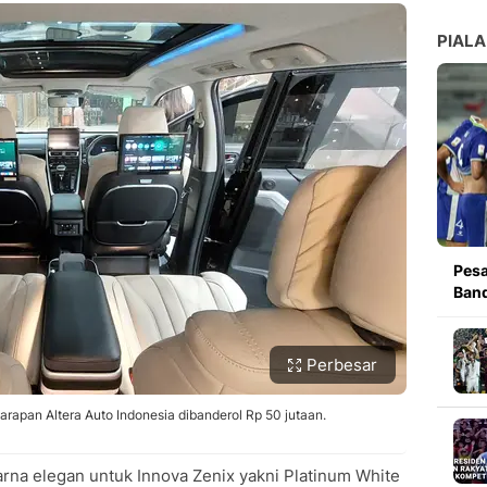
PIALA
Pesa
Band
Perbesar
arapan Altera Auto Indonesia dibanderol Rp 50 jutaan.
rna elegan untuk Innova Zenix yakni Platinum White