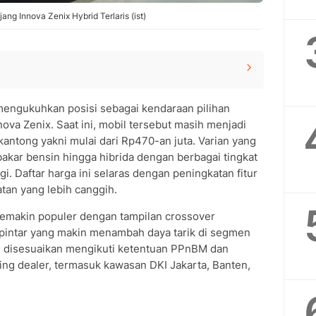
ng Innova Zenix Hybrid Terlaris (ist)
000
engukuhkan posisi sebagai kendaraan pilihan
000
ova Zenix. Saat ini, mobil tersebut masih menjadi
000
antong yakni mulai dari Rp470-an juta. Varian yang
akar bensin hingga hibrida dengan berbagai tingkat
 Modern di Semua Varian Hybrid Q
 Daftar harga ini selaras dengan peningkatan fitur
enerasi ke-5: Revolusi Kinerja Innova Zenix
atan yang lebih canggih.
rbaru Juni 2025
 semakin populer dengan tampilan crossover
 pintar yang makin menambah daya tarik di segmen
h disesuaikan mengikuti ketentuan PPnBM dan
sing dealer, termasuk kawasan DKI Jakarta, Banten,
ota Innova Zenix Mei 2025
ix terbaru Mei 2025?
n dan hybrid pada Innova Zenix?