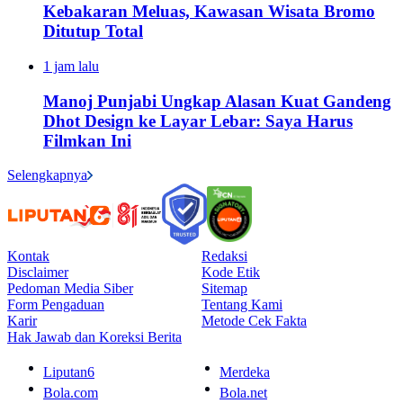
Kebakaran Meluas, Kawasan Wisata Bromo
Ditutup Total
1 jam lalu
Manoj Punjabi Ungkap Alasan Kuat Gandeng
Dhot Design ke Layar Lebar: Saya Harus
Filmkan Ini
Selengkapnya
Kontak
Redaksi
Disclaimer
Kode Etik
Pedoman Media Siber
Sitemap
Form Pengaduan
Tentang Kami
Karir
Metode Cek Fakta
Hak Jawab dan Koreksi Berita
Liputan6
Merdeka
Bola.com
Bola.net