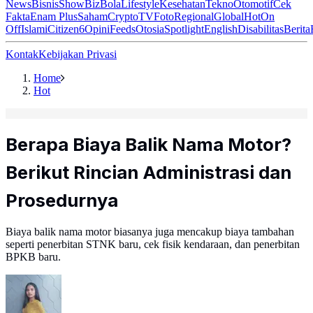
News
Bisnis
ShowBiz
Bola
Lifestyle
Kesehatan
Tekno
Otomotif
Cek
Fakta
Enam Plus
Saham
Crypto
TV
Foto
Regional
Global
Hot
On
Off
Islami
Citizen6
Opini
Feeds
Otosia
Spotlight
English
Disabilitas
Berita
Kontak
Kebijakan Privasi
Home
Hot
Berapa Biaya Balik Nama Motor?
Berikut Rincian Administrasi dan
Prosedurnya
Biaya balik nama motor biasanya juga mencakup biaya tambahan
seperti penerbitan STNK baru, cek fisik kendaraan, dan penerbitan
BPKB baru.