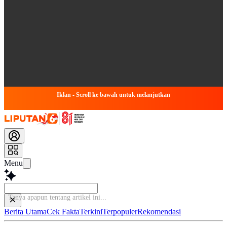
Iklan - Scroll ke bawah untuk melanjutkan
Menu
Tanya a
Berita Utama
Cek Fakta
Terkini
Terpopuler
Rekomendasi