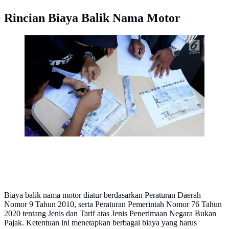
Rincian Biaya Balik Nama Motor
Warga mengisi formulir untuk membayar pajak
kendaraan bermotor di samsat keliling di car free day,
Jakarta, Minggu (27/8). Perpanjangan STNK tanpa
BPKB hanya berlaku di gerai Samsat Keliling car free
day. (Liputan6.com/Angga Yuniar)
Biaya balik nama motor diatur berdasarkan Peraturan Daerah
Nomor 9 Tahun 2010, serta Peraturan Pemerintah Nomor 76 Tahun
2020 tentang Jenis dan Tarif atas Jenis Penerimaan Negara Bukan
Pajak. Ketentuan ini menetapkan berbagai biaya yang harus