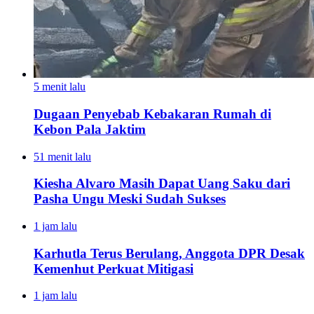
5 menit lalu
Dugaan Penyebab Kebakaran Rumah di
Kebon Pala Jaktim
51 menit lalu
Kiesha Alvaro Masih Dapat Uang Saku dari
Pasha Ungu Meski Sudah Sukses
1 jam lalu
Karhutla Terus Berulang, Anggota DPR Desak
Kemenhut Perkuat Mitigasi
1 jam lalu