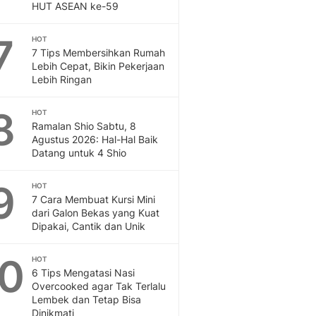
Sport
HUT ASEAN ke-59
Berita Bola Terkini, Ja
Klasemen, Hasil Liga
7
HOT
7 Tips Membersihkan Rumah
Lebih Cepat, Bikin Pekerjaan
Lebih Ringan
8
HOT
Ramalan Shio Sabtu, 8
Agustus 2026: Hal-Hal Baik
Datang untuk 4 Shio
9
HOT
7 Cara Membuat Kursi Mini
dari Galon Bekas yang Kuat
Dipakai, Cantik dan Unik
10
HOT
6 Tips Mengatasi Nasi
Overcooked agar Tak Terlalu
Lembek dan Tetap Bisa
Dinikmati