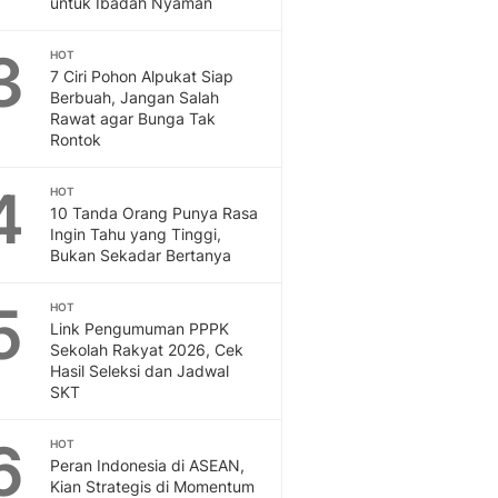
untuk Ibadah Nyaman
Feeds
Feeds Liputan6: Kumpul
3
HOT
Terbaru Harian
7 Ciri Pohon Alpukat Siap
Otosia
Berbuah, Jangan Salah
Rawat agar Bunga Tak
Otosia
Rontok
Spotlight
Berita Terkini, Kabar Te
4
HOT
Dan Dunia - Liputan6.
10 Tanda Orang Punya Rasa
English
Ingin Tahu yang Tinggi,
Exploring Knowledge, T
Bukan Sekadar Bertanya
En.Liputan6.com
Disabilitas
5
HOT
Disabilitas Berita Terkini
Link Pengumuman PPPK
Harian, Berita Terbaru,
Sekolah Rakyat 2026, Cek
Hasil Seleksi dan Jadwal
Berita
SKT
Berita Hari Ini Politik,
Health
6
HOT
Kabar Berita Terbaru D
Peran Indonesia di ASEAN,
Diet, Herbal Terbaik
Kian Strategis di Momentum