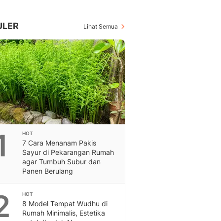
Berita Daerah Dan Peri
Terbaru
Global
ULER
Lihat Semua
Berita Internasional, Sa
Inspiratif, Unik, Dan M
Hot
Hot Liputan6.com Menya
Dan Terbaru
On Off
On Off Liputan6: Sinop
& Berita Bisnis Digital
Islami
1
HOT
Berita & Kajian Islami
7 Cara Menanam Pakis
Hikmah - Liputan6
Sayur di Pekarangan Rumah
Citizen6
agar Tumbuh Subur dan
Panen Berulang
Berita Citizen6 - Medi
Liputan6.com
2
Opini
HOT
8 Model Tempat Wudhu di
Opini Liputan6: Analis
Rumah Minimalis, Estetika
Pandang Dan Perspekti