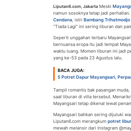
Meski
Mayangs
Liputan6.com, Jakarta
namun sosoknya tetap jadi perhatian.
Cendana
, istri
Bambang Trihatmodjo
“Tiada Lagi” ini sering liburan dan p
Seperti unggahan terbaru Mayangsari, 
bernuansa eropa itu jadi tempat Ma
waktu luang. Momen liburan ini jadi p
yang ke-53 pada 23 Agustus lalu.
BACA JUGA:
5 Potret Dapur Mayangsari, Perpa
Tampil romantis bak pasangan muda,
saat liburan di villa tersebut. Menari
Mayangsari tetap dikenal lewat penam
Mayangsari bahkan sering dijuluki wan
Liputan6.com merangkum
potret libu
mewah melansir dari Instagram @maya