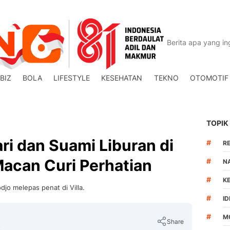
BIZ
BOLA
LIFESTYLE
KESEHATAN
TEKNO
OTOMOTIF
TOPIK
ri dan Suami Liburan di
#
R
 Macan Curi Perhatian
#
N
#
K
o melepas penat di Villa.
#
I
#
M
Share
B