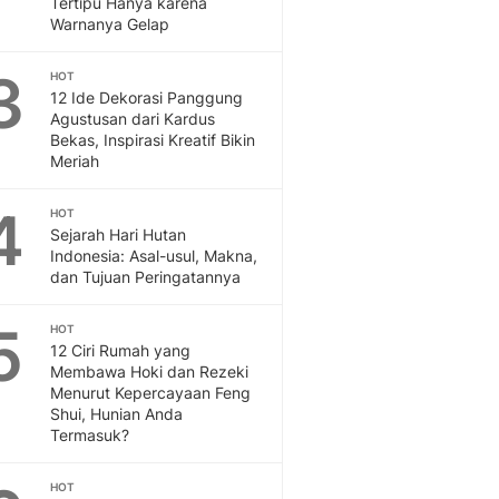
Tertipu Hanya karena
Feeds
Warnanya Gelap
Feeds Liputan6: Kumpul
Terbaru Harian
3
HOT
Otosia
12 Ide Dekorasi Panggung
Agustusan dari Kardus
Otosia
Bekas, Inspirasi Kreatif Bikin
Spotlight
Meriah
Berita Terkini, Kabar Te
Dan Dunia - Liputan6.
4
HOT
English
Sejarah Hari Hutan
Exploring Knowledge, T
Indonesia: Asal-usul, Makna,
En.Liputan6.com
dan Tujuan Peringatannya
Disabilitas
Disabilitas Berita Terkini
5
HOT
Harian, Berita Terbaru,
12 Ciri Rumah yang
Membawa Hoki dan Rezeki
Berita
Menurut Kepercayaan Feng
Berita Hari Ini Politik,
Shui, Hunian Anda
Health
Termasuk?
Kabar Berita Terbaru D
Diet, Herbal Terbaik
HOT