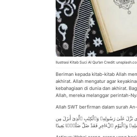
Ilustrasi Kitab Suci Al Qur’an Credit: unsplash.c
Beriman kepada kitab-kitab Allah m
akhirat. Allah mengatur agar keyakina
kebahagiaan di dunia dan akhirat. Ba
Allah, mereka melanggar perintah-Ny
Allah SWT berfirman dalam surah An-
ّذِى نَزَّلَ عَلَىٰ رَسُولِهِۦ وَٱلْكِتَٰبِ ٱلَّذِىٓ أَنزَلَ مِن
َرُسُلِهِۦ وَٱلْيَوْمِ ٱلْءَاخِرِ فَقَدْ ضَلَّ ضَلَٰلًۢا بَعِيدًا