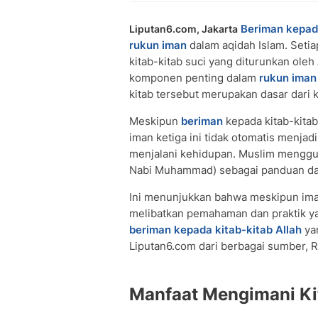
Beriman kepada
Liputan6.com, Jakarta
rukun iman
dalam aqidah Islam. Seti
kitab-kitab suci yang diturunkan oleh 
komponen penting dalam
rukun iman
kitab tersebut merupakan dasar dari 
Meskipun
beriman
kepada kitab-kitab
iman ketiga ini tidak otomatis menja
menjalani kehidupan. Muslim menggun
Nabi Muhammad) sebagai panduan dal
Ini menunjukkan bahwa meskipun iman
melibatkan pemahaman dan praktik yan
beriman kepada kitab-kitab Allah
yan
Liputan6.com dari berbagai sumber, 
Manfaat Mengimani Kit