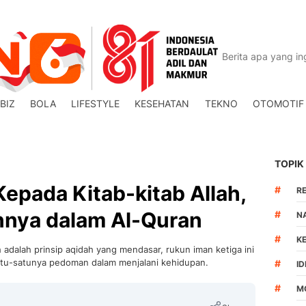
BIZ
BOLA
LIFESTYLE
KESEHATAN
TEKNO
OTOMOTIF
TOPIK
epada Kitab-kitab Allah,
#
R
nnya dalam Al-Quran
#
N
#
K
 adalah prinsip aqidah yang mendasar, rukun iman ketiga ini
satu-satunya pedoman dalam menjalani kehidupan.
#
I
#
M