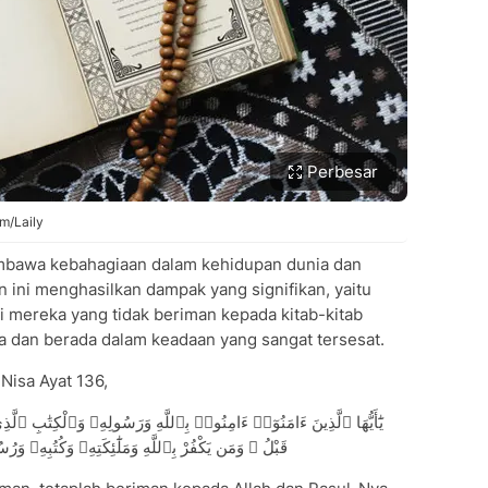
Perbesar
om/Laily
embawa kebahagiaan dalam kehidupan dunia dan
n ini menghasilkan dampak yang signifikan, yaitu
gi mereka yang tidak beriman kepada kitab-kitab
a dan berada dalam keadaan yang sangat tersesat.
Nisa Ayat 136,
يَٰٓأَيُّهَا ٱلَّذِينَ ءَامَنُوٓا۟ ءَامِنُوا۟ بِٱللَّهِ وَرَسُولِهِۦ وَٱلْكِتَٰبِ ٱلَ
قَبْلُ ۚ وَمَن يَكْفُرْ بِٱللَّهِ وَمَلَٰٓئِكَتِهِۦ وَكُتُبِهِۦ و