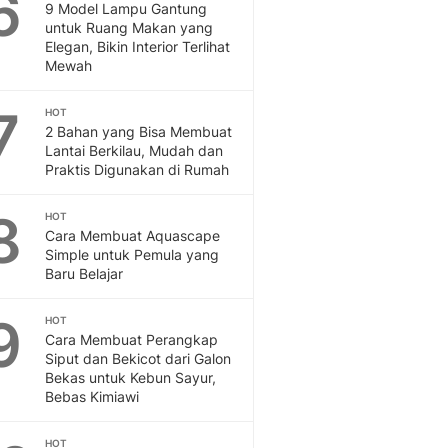
6
Sport
9 Model Lampu Gantung
Berita Bola Terkini, Ja
untuk Ruang Makan yang
Elegan, Bikin Interior Terlihat
Klasemen, Hasil Liga
Mewah
7
HOT
2 Bahan yang Bisa Membuat
Lantai Berkilau, Mudah dan
Praktis Digunakan di Rumah
8
HOT
Cara Membuat Aquascape
Simple untuk Pemula yang
Baru Belajar
9
HOT
Cara Membuat Perangkap
Siput dan Bekicot dari Galon
Bekas untuk Kebun Sayur,
Bebas Kimiawi
HOT