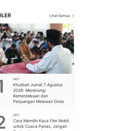
Berita Daerah Dan Peri
Terbaru
Global
ULER
Lihat Semua
Berita Internasional, Sa
Inspiratif, Unik, Dan M
Hot
Hot Liputan6.com Menya
Dan Terbaru
On Off
On Off Liputan6: Sinop
& Berita Bisnis Digital
Islami
1
HOT
Berita & Kajian Islami
Khutbah Jumat 7 Agustus
Hikmah - Liputan6
2026: Merenungi
Citizen6
Kemerdekaan dan
Perjuangan Melawan Dosa
Berita Citizen6 - Medi
Liputan6.com
2
Opini
HOT
Cara Memilih Kaca Film Mobil
Opini Liputan6: Analis
untuk Cuaca Panas, Jangan
Pandang Dan Perspekti