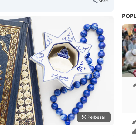
Share
POP
Copy Link
Perbesar