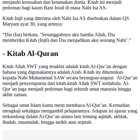
menjauhi kerusakan dan ketamakan dunia. Kitab ini menjadi
pedoman bagi kaum Bani Israil di masa Nabi Isa AS.
Kitab Injil yang diterima oleh Nabi Isa AS disebutkan dalam QS
Maryam ayat 30, yang artinya:
“Dia (Isa) berkata, ‘Sesungguhnya aku hamba Allah, Dia
memberiku Kitab (Injil) dan Dia menjadikan aku seorang Nabi’.”
- Kitab Al-Quran
Kitab Allah SWT yang terakhir adalah kitab Al-Qur’an dengan
bahasa yang digunakannya adalah Arab. Kitab ini diturunkan
kepada Nabi Muhammad SAW secara berangsur-angsur. Al-Qur’an
menjadi penyempurna dari kitab-kitab Allah SWT terdahulu. Al-
Qur’an juga menjadi pedoman bagi seluruh umat manusia hingga
akhir zaman.
Sebagai umat Islam kamu mesti membaca Al-Qur’an. Kemudian
mengkaji sekaligus mengambil pelajarannya. Adapun isi ajaran yang
terkandung dalam Al-Qur’an antara lain tentang aqidah, akhlak,
ibadah, muamalah, hingga tarikh atau sejarah.