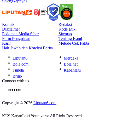
Selengkapnya
Kontak
Redaksi
Disclaimer
Kode Etik
Pedoman Media Siber
Sitemap
Form Pengaduan
Tentang Kami
Karir
Metode Cek Fakta
Hak Jawab dan Koreksi Berita
Liputan6
Merdeka
Bola.com
Bola.net
Fimela
Kapanlagi
Brilio
Connect with us
Copyright © 2026
Liputan6.com
KLY KapanLagi Youniverse All Right Reserved.