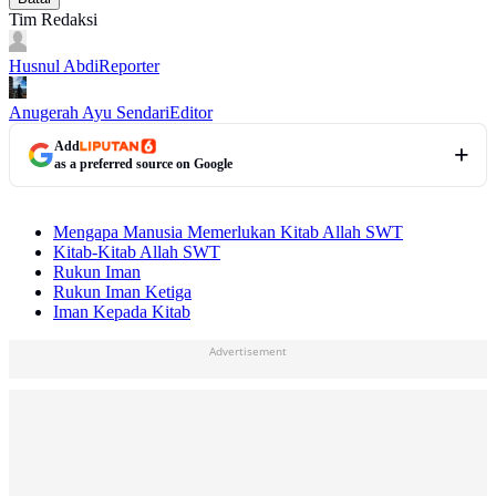
Tim Redaksi
Husnul Abdi
Reporter
Anugerah Ayu Sendari
Editor
Add
as a preferred source on Google
Mengapa Manusia Memerlukan Kitab Allah SWT
Kitab-Kitab Allah SWT
Rukun Iman
Rukun Iman Ketiga
Iman Kepada Kitab
Advertisement