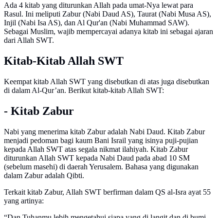
Ada 4 kitab yang diturunkan Allah pada umat-Nya lewat para
Rasul. Ini meliputi Zabur (Nabi Daud AS), Taurat (Nabi Musa AS),
Injil (Nabi Isa AS), dan Al Qur'an (Nabi Muhammad SAW).
Sebagai Muslim, wajib mempercayai adanya kitab ini sebagai ajaran
dari Allah SWT.
Kitab-Kitab Allah SWT
Keempat kitab Allah SWT yang disebutkan di atas juga disebutkan
di dalam Al-Qur’an. Berikut kitab-kitab Allah SWT:
- Kitab Zabur
Nabi yang menerima kitab Zabur adalah Nabi Daud. Kitab Zabur
menjadi pedoman bagi kaum Bani Israil yang isinya puji-pujian
kepada Allah SWT atas segala nikmat ilahiyah. Kitab Zabur
diturunkan Allah SWT kepada Nabi Daud pada abad 10 SM
(sebelum masehi) di daerah Yerusalem. Bahasa yang digunakan
dalam Zabur adalah Qibti.
Terkait kitab Zabur, Allah SWT berfirman dalam QS al-Isra ayat 55
yang artinya:
“Dan Tuhanmu lebih mengetahui siapa yang di langit dan di bumi.