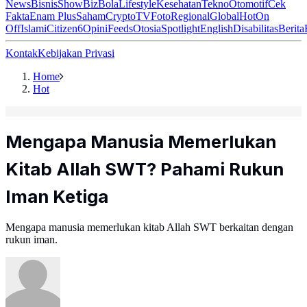
News
Bisnis
ShowBiz
Bola
Lifestyle
Kesehatan
Tekno
Otomotif
Cek
Fakta
Enam Plus
Saham
Crypto
TV
Foto
Regional
Global
Hot
On
Off
Islami
Citizen6
Opini
Feeds
Otosia
Spotlight
English
Disabilitas
Berita
Kontak
Kebijakan Privasi
Home
Hot
Mengapa Manusia Memerlukan
Kitab Allah SWT? Pahami Rukun
Iman Ketiga
Mengapa manusia memerlukan kitab Allah SWT berkaitan dengan
rukun iman.