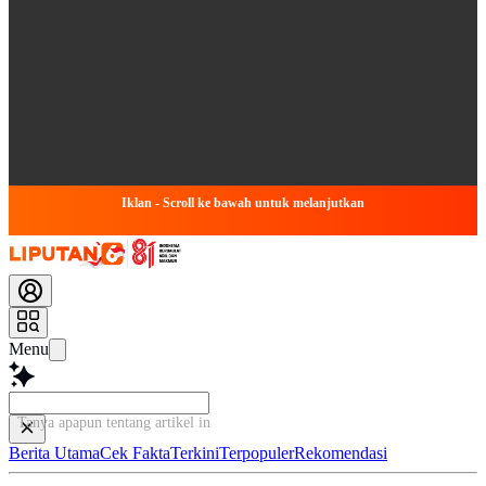
Iklan - Scroll ke bawah untuk melanjutkan
Menu
Tanya apapun tentang artikel ini...
Berita Utama
Cek Fakta
Terkini
Terpopuler
Rekomendasi