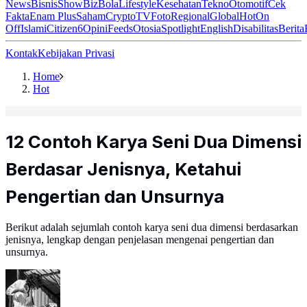
News
Bisnis
ShowBiz
Bola
Lifestyle
Kesehatan
Tekno
Otomotif
Cek
Fakta
Enam Plus
Saham
Crypto
TV
Foto
Regional
Global
Hot
On
Off
Islami
Citizen6
Opini
Feeds
Otosia
Spotlight
English
Disabilitas
Berita
Kontak
Kebijakan Privasi
Home
Hot
12 Contoh Karya Seni Dua Dimensi
Berdasar Jenisnya, Ketahui
Pengertian dan Unsurnya
Berikut adalah sejumlah contoh karya seni dua dimensi berdasarkan
jenisnya, lengkap dengan penjelasan mengenai pengertian dan
unsurnya.