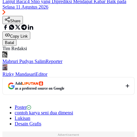
Lanjut Baca:
4 Shio yang Diprediksi Mendapat Kabar Baik pada
Selasa 11 Agustus 2026
Share
Copy Link
Batal
Tim Redaksi
Mabruri Pudyas Salim
Reporter
Rizky Mandasari
Editor
Add
as a preferred source on Google
Poster
contoh karya seni dua dimensi
Lukisan
Desain Grafis
Advertisement