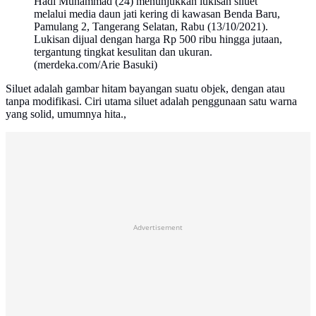
Hadi Muhammad (24) menunjukkan lukisan siluet
melalui media daun jati kering di kawasan Benda Baru,
Pamulang 2, Tangerang Selatan, Rabu (13/10/2021).
Lukisan dijual dengan harga Rp 500 ribu hingga jutaan,
tergantung tingkat kesulitan dan ukuran.
(merdeka.com/Arie Basuki)
Siluet adalah gambar hitam bayangan suatu objek, dengan atau
tanpa modifikasi. Ciri utama siluet adalah penggunaan satu warna
yang solid, umumnya hita.,
Advertisement