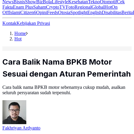
News
Bisnis
ShowBiz
Bola
Lifestyle
Kesehatan
Tekno
Otomotif
Cek
Fakta
Enam Plus
Saham
Crypto
TV
Foto
Regional
Global
Hot
On
Off
Islami
Citizen6
Opini
Feeds
Otosia
Spotlight
English
Disabilitas
Berita
Kontak
Kebijakan Privasi
Home
Hot
Cara Balik Nama BPKB Motor
Sesuai dengan Aturan Pemerintah
Cara balik nama BPKB motor sebenarnya cukup mudah, asalkan
seluruh persyaratan sudah terpenuhi.
Fakhriyan Ardyanto