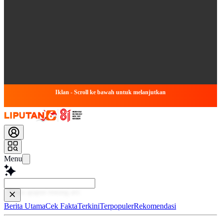
Iklan - Scroll ke bawah untuk melanjutkan
Menu
Baca
Berita Utama
Cek Fakta
Terkini
Terpopuler
Rekomendasi