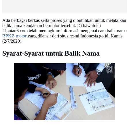
Ada berbagai berkas serta proses yang dibutuhkan untuk melakukan
balik nama kendaraan bermotor tersebut. Di bawah ini
Liputan6.com telah merangkum informasi mengenai cara balik nama
BPKB motor
yang dilansir dari situs resmi Indonesia.go.id, Kamis
(2/7/2020).
Syarat-Syarat untuk Balik Nama
Warga mengisi formulir untuk membayar pajak
kendaraan bermotor di samsat keliling di car free day,
Jakarta, Minggu (27/8). Perpanjangan STNK tanpa
BPKB hanya berlaku di gerai Samsat Keliling car free
day. (Liputan6.com/Angga Yuniar)