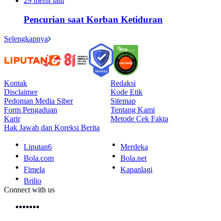
29 menit lalu
Pencurian saat Korban Ketiduran
Selengkapnya
Kontak
Redaksi
Disclaimer
Kode Etik
Pedoman Media Siber
Sitemap
Form Pengaduan
Tentang Kami
Karir
Metode Cek Fakta
Hak Jawab dan Koreksi Berita
Liputan6
Merdeka
Bola.com
Bola.net
Fimela
Kapanlagi
Brilio
Connect with us