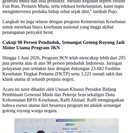
generasi muda dan usia produktif. Melalui kegiatan seperti Health
Fun Run, Prolanis Muda, serta edukasi berkelanjutan, kami ingin
mengintervensi perilaku hidup sehat sejak dini," tambah Pujo.
Langkah ini juga selaras dengan program Kementerian Kesehatan
untuk menekan biaya kesehatan nasional yang tinggi akibat
penanganan penyakit berat.
Cakup 98 Persen Penduduk, Semangat Gotong Royong Jadi
Motor Utama Program JKN
Hingga 1 Juni 2026, Program JKN telah mencakup lebih dari 285
juta peserta atau di atas 98 persen penduduk Indonesia. Jaringan
pelayanan pun semakin luas dengan dukungan 23.682 Fasilitas
Kesehatan Tingkat Pertama (FKTP) serta 3.221 rumah sakit dan
klinik utama di seluruh penjuru negeri.
Acara ini turut dihadiri oleh Utusan Khusus Presiden Bidang
Pembinaan Generasi Muda dan Pekerja Seni sekaligus Duta
Kehormatan BPJS Kesehatan, Raffi Ahmad. Raffi mengingatkan
bahwa esensi utama dari besarnya program ini adalah semangat
gotong royong warga negara.