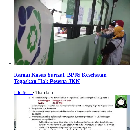
Ramai Kasus Yurizal, BPJS Kesehatan
Tegaskan Hak Peserta JKN
Info Sehat
•
4 hari lalu