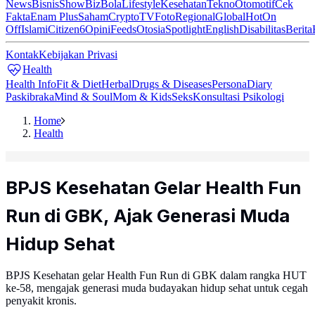
News
Bisnis
ShowBiz
Bola
Lifestyle
Kesehatan
Tekno
Otomotif
Cek
Fakta
Enam Plus
Saham
Crypto
TV
Foto
Regional
Global
Hot
On
Off
Islami
Citizen6
Opini
Feeds
Otosia
Spotlight
English
Disabilitas
Berita
Kontak
Kebijakan Privasi
Health
Health Info
Fit & Diet
Herbal
Drugs & Diseases
Persona
Diary
Paskibraka
Mind & Soul
Mom & Kids
Seks
Konsultasi Psikologi
Home
Health
BPJS Kesehatan Gelar Health Fun
Run di GBK, Ajak Generasi Muda
Hidup Sehat
BPJS Kesehatan gelar Health Fun Run di GBK dalam rangka HUT
ke-58, mengajak generasi muda budayakan hidup sehat untuk cegah
penyakit kronis.