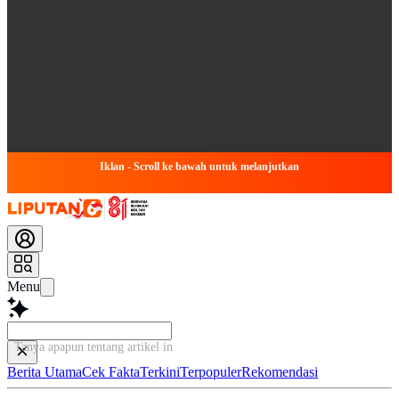
Iklan - Scroll ke bawah untuk melanjutkan
Menu
Tanya apapun tentang artikel ini...
Berita Utama
Cek Fakta
Terkini
Terpopuler
Rekomendasi