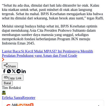
“Sehat itu ada dua, dimulai dari hati lalu ditransfer ke otak. Kalau
kita niatkan untuk sehat, pasti mindset di otak akan langsung
tergerak. Sehat itu mahal. BPJS Kesehatan mengajarkan kita bahwa
sehat itu dimulai dari sekarang, bukan besok atau nanti,” tegas Raffi.
Melalui sinergi budaya hidup sehat ini, BPJS Kesehatan optimis
dapat mendukung Asta Cita Presiden Prabowo Subianto dalam
membangun sumber daya manusia yang unggul, sekaligus
memperkokoh fondasi keberlanjutan Program JKN menuju
Indonesia Emas 2045.
Lanjut Baca:
Si Kecil Mulai MPASI? Ini Pentingnya Memilih
Peralatan Pendukung yang Aman dan Food Grade
Share
Copy Link
Batal
Tim Redaksi
Erfieka Sanra
Reporter
Add