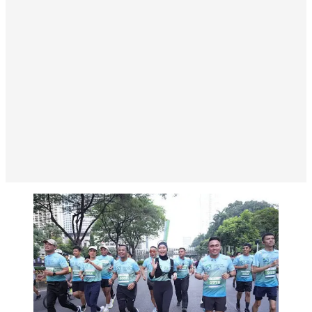
Suasana antusias jajaran direksi, Duta BPJS Kesehatan,
dan peserta Health Fun Run 2026 saat menyusuri rute
lari di kawasan GBK, Minggu (28/6/2026).
(Foto:Dok.BPJS Kesehatan)