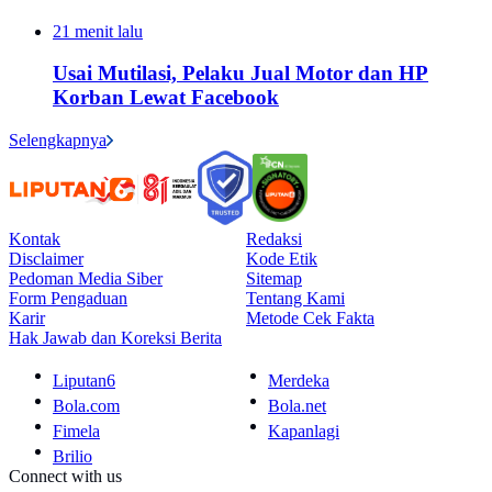
21 menit lalu
Usai Mutilasi, Pelaku Jual Motor dan HP
Korban Lewat Facebook
Selengkapnya
Kontak
Redaksi
Disclaimer
Kode Etik
Pedoman Media Siber
Sitemap
Form Pengaduan
Tentang Kami
Karir
Metode Cek Fakta
Hak Jawab dan Koreksi Berita
Liputan6
Merdeka
Bola.com
Bola.net
Fimela
Kapanlagi
Brilio
Connect with us