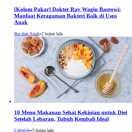
[Kolom Pakar] Dokter Ray Wagiu Basrowi:
Manfaat Keragaman Bakteri Baik di Usus
Anak
Ibu dan Anak
•
2 bulan lalu
10 Menu Makanan Sehat Kekinian untuk Diet
Setelah Lebaran, Tubuh Kembali Ideal
Lifestyle
•
5 bulan lalu