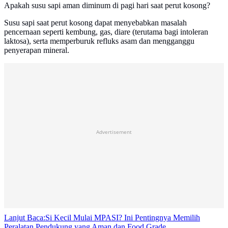
Apakah susu sapi aman diminum di pagi hari saat perut kosong?
Susu sapi saat perut kosong dapat menyebabkan masalah
pencernaan seperti kembung, gas, diare (terutama bagi intoleran
laktosa), serta memperburuk refluks asam dan mengganggu
penyerapan mineral.
Advertisement
Lanjut Baca:
Si Kecil Mulai MPASI? Ini Pentingnya Memilih
Peralatan Pendukung yang Aman dan Food Grade