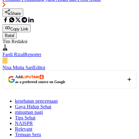
Share
Copy Link
Batal
Tim Redaksi
Fardi Rizal
Reporter
Nisa Mutia Sari
Editor
Add
as a preferred source on Google
kesehatan pencernaan
Gaya Hidup Sehat
minuman pagi
Tips Sehat
NAISPR
Relevant
Temuan Seru