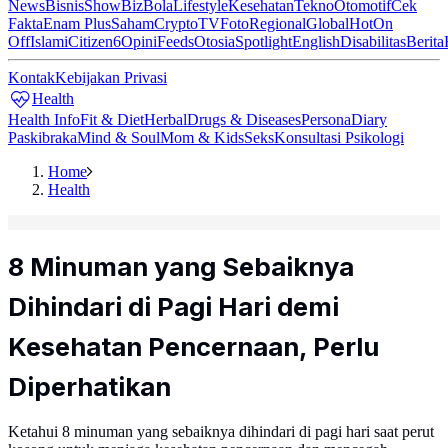
News
Bisnis
ShowBiz
Bola
Lifestyle
Kesehatan
Tekno
Otomotif
Cek
Fakta
Enam Plus
Saham
Crypto
TV
Foto
Regional
Global
Hot
On
Off
Islami
Citizen6
Opini
Feeds
Otosia
Spotlight
English
Disabilitas
Berita
Kontak
Kebijakan Privasi
Health
Health Info
Fit & Diet
Herbal
Drugs & Diseases
Persona
Diary
Paskibraka
Mind & Soul
Mom & Kids
Seks
Konsultasi Psikologi
Home
Health
8 Minuman yang Sebaiknya
Dihindari di Pagi Hari demi
Kesehatan Pencernaan, Perlu
Diperhatikan
Ketahui 8 minuman yang sebaiknya dihindari di pagi hari saat perut