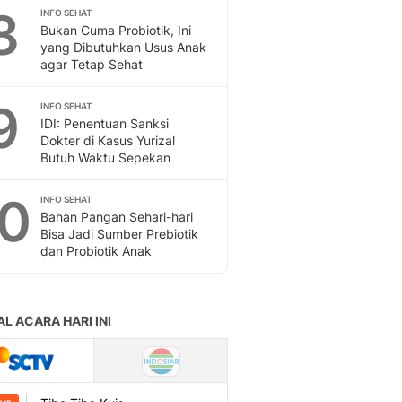
Sport
8
INFO SEHAT
Berita Bola Terkini, Ja
Bukan Cuma Probiotik, Ini
Klasemen, Hasil Liga
yang Dibutuhkan Usus Anak
agar Tetap Sehat
9
INFO SEHAT
IDI: Penentuan Sanksi
Dokter di Kasus Yurizal
Butuh Waktu Sepekan
10
INFO SEHAT
Bahan Pangan Sehari-hari
Bisa Jadi Sumber Prebiotik
dan Probiotik Anak