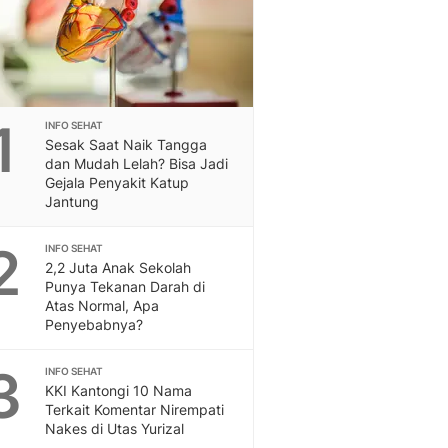
Berita Daerah Dan Peri
Terbaru
Global
Berita Internasional, Sa
Inspiratif, Unik, Dan M
Hot
1
INFO SEHAT
Hot Liputan6.com Menya
Sesak Saat Naik Tangga
dan Mudah Lelah? Bisa Jadi
Dan Terbaru
Gejala Penyakit Katup
On Off
Jantung
On Off Liputan6: Sinop
& Berita Bisnis Digital
2
INFO SEHAT
Islami
2,2 Juta Anak Sekolah
Berita & Kajian Islami
Punya Tekanan Darah di
Hikmah - Liputan6
Atas Normal, Apa
Penyebabnya?
Citizen6
Berita Citizen6 - Medi
3
Liputan6.com
INFO SEHAT
KKI Kantongi 10 Nama
Opini
Terkait Komentar Nirempati
Opini Liputan6: Analis
Nakes di Utas Yurizal
Pandang Dan Perspekti