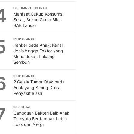
Feeds
4
DIET DAN KEBUGARAN
Feeds Liputan6: Kumpul
Manfaat Cukup Konsumsi
Terbaru Harian
Serat, Bukan Cuma Bikin
Otosia
BAB Lancar
Otosia
5
Spotlight
IBU DAN ANAK
Kanker pada Anak: Kenali
Berita Terkini, Kabar Te
Jenis hingga Faktor yang
Dan Dunia - Liputan6.
Menentukan Peluang
English
Sembuh
Exploring Knowledge, T
En.Liputan6.com
6
IBU DAN ANAK
Disabilitas
2 Gejala Tumor Otak pada
Disabilitas Berita Terkini
Anak yang Sering Dikira
Penyakit Biasa
Harian, Berita Terbaru,
Berita
7
Berita Hari Ini Politik,
INFO SEHAT
Gangguan Bakteri Baik Anak
Health
Ternyata Berdampak Lebih
Kabar Berita Terbaru D
Luas dari Alergi
Diet, Herbal Terbaik