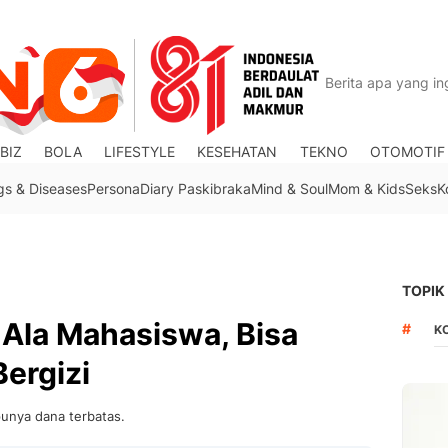
BIZ
BOLA
LIFESTYLE
KESEHATAN
TEKNO
OTOMOTIF
gs & Diseases
Persona
Diary Paskibraka
Mind & Soul
Mom & Kids
Seks
K
TOPIK
 Ala Mahasiswa, Bisa
#
K
Bergizi
unya dana terbatas.