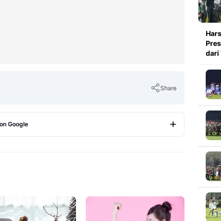
Hars
Pres
dari
Share
 on Google
Copy Link