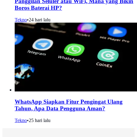
Panggilan Seluler atau WiFi, Mana yang Bikin
Boros Baterai HP?
Tekno
•
24 hari lalu
WhatsApp Siapkan Fitur Pengingat Ulang
Tahun, Apa Data Pengguna Aman?
Tekno
•
25 hari lalu