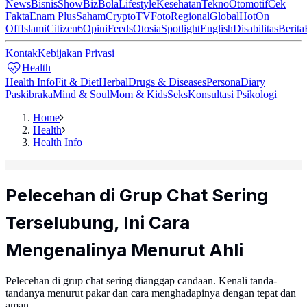
News
Bisnis
ShowBiz
Bola
Lifestyle
Kesehatan
Tekno
Otomotif
Cek
Fakta
Enam Plus
Saham
Crypto
TV
Foto
Regional
Global
Hot
On
Off
Islami
Citizen6
Opini
Feeds
Otosia
Spotlight
English
Disabilitas
Berita
Kontak
Kebijakan Privasi
Health
Health Info
Fit & Diet
Herbal
Drugs & Diseases
Persona
Diary
Paskibraka
Mind & Soul
Mom & Kids
Seks
Konsultasi Psikologi
Home
Health
Health Info
Pelecehan di Grup Chat Sering
Terselubung, Ini Cara
Mengenalinya Menurut Ahli
Pelecehan di grup chat sering dianggap candaan. Kenali tanda-
tandanya menurut pakar dan cara menghadapinya dengan tepat dan
aman.