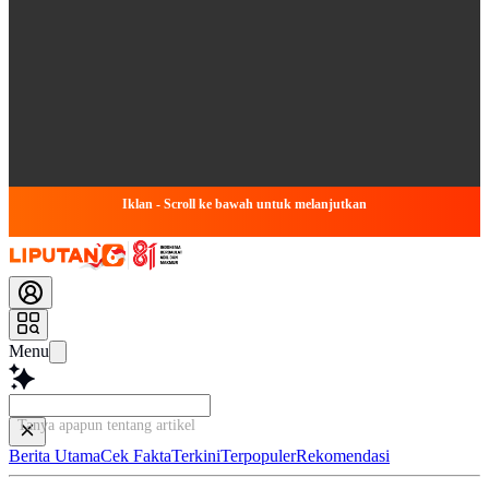
Iklan - Scroll ke bawah untuk melanjutkan
Menu
Tanya apapun tentang artikel ini...
Berita Utama
Cek Fakta
Terkini
Terpopuler
Rekomendasi