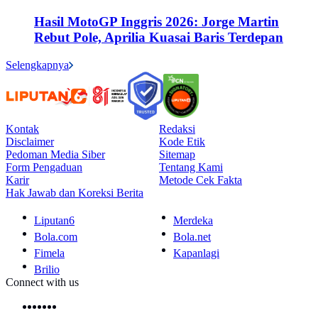
Hasil MotoGP Inggris 2026: Jorge Martin
Rebut Pole, Aprilia Kuasai Baris Terdepan
Selengkapnya
Kontak
Redaksi
Disclaimer
Kode Etik
Pedoman Media Siber
Sitemap
Form Pengaduan
Tentang Kami
Karir
Metode Cek Fakta
Hak Jawab dan Koreksi Berita
Liputan6
Merdeka
Bola.com
Bola.net
Fimela
Kapanlagi
Brilio
Connect with us