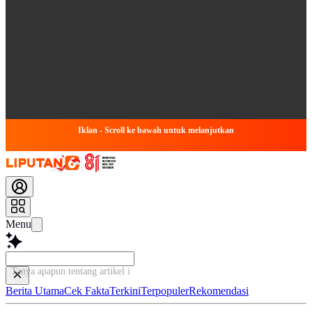
Iklan - Scroll ke bawah untuk melanjutkan
Menu
Tanya apapun tentang artikel ini...
Berita Utama
Cek Fakta
Terkini
Terpopuler
Rekomendasi