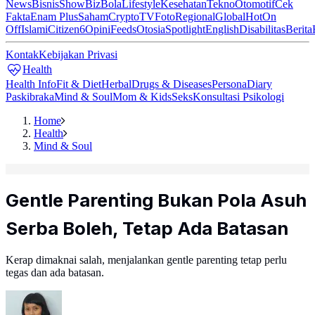
News
Bisnis
ShowBiz
Bola
Lifestyle
Kesehatan
Tekno
Otomotif
Cek
Fakta
Enam Plus
Saham
Crypto
TV
Foto
Regional
Global
Hot
On
Off
Islami
Citizen6
Opini
Feeds
Otosia
Spotlight
English
Disabilitas
Berita
Kontak
Kebijakan Privasi
Health
Health Info
Fit & Diet
Herbal
Drugs & Diseases
Persona
Diary
Paskibraka
Mind & Soul
Mom & Kids
Seks
Konsultasi Psikologi
Home
Health
Mind & Soul
Gentle Parenting Bukan Pola Asuh
Serba Boleh, Tetap Ada Batasan
Kerap dimaknai salah, menjalankan gentle parenting tetap perlu
tegas dan ada batasan.