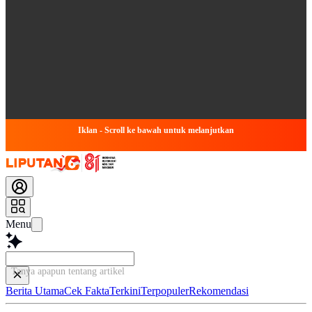
Iklan - Scroll ke bawah untuk melanjutkan
Menu
Tanya apapun tentang artikel ini...
Berita Utama
Cek Fakta
Terkini
Terpopuler
Rekomendasi