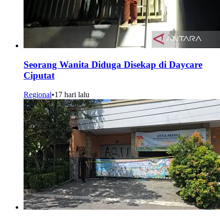
Seorang Wanita Diduga Disekap di Daycare
Ciputat
Regional
•
17 hari lalu