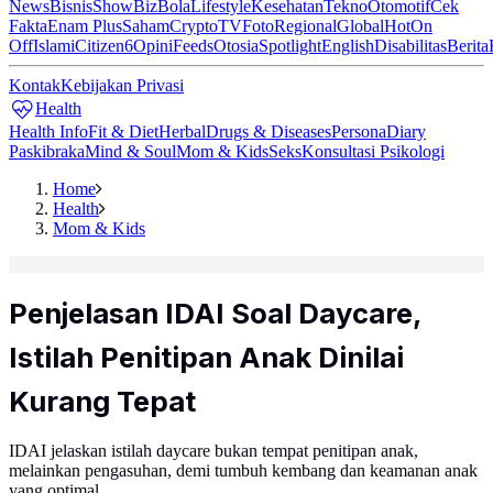
News
Bisnis
ShowBiz
Bola
Lifestyle
Kesehatan
Tekno
Otomotif
Cek
Fakta
Enam Plus
Saham
Crypto
TV
Foto
Regional
Global
Hot
On
Off
Islami
Citizen6
Opini
Feeds
Otosia
Spotlight
English
Disabilitas
Berita
Kontak
Kebijakan Privasi
Health
Health Info
Fit & Diet
Herbal
Drugs & Diseases
Persona
Diary
Paskibraka
Mind & Soul
Mom & Kids
Seks
Konsultasi Psikologi
Home
Health
Mom & Kids
Penjelasan IDAI Soal Daycare,
Istilah Penitipan Anak Dinilai
Kurang Tepat
IDAI jelaskan istilah daycare bukan tempat penitipan anak,
melainkan pengasuhan, demi tumbuh kembang dan keamanan anak
yang optimal.