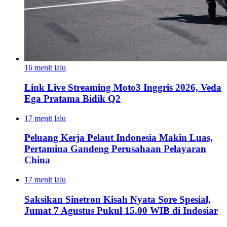
16 menit lalu
Link Live Streaming Moto3 Inggris 2026, Veda
Ega Pratama Bidik Q2
17 menit lalu
Peluang Kerja Pelaut Indonesia Makin Luas,
Pertamina Gandeng Perusahaan Pelayaran
China
17 menit lalu
Saksikan Sinetron Kisah Nyata Sore Spesial,
Jumat 7 Agustus Pukul 15.00 WIB di Indosiar