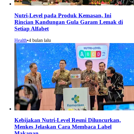
Nutri-Level pada Produk Kemasan, Ini
Rincian Kandungan Gula Garam Lemak di
Setiap Alfabet
Health
•
4 bulan lalu
Kebijakan Nutri-Level Resmi Diluncurkan,
Menkes Jelaskan Cara Membaca Label
Makanan