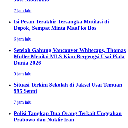
7 jam lalu
Isi Pesan Terakhir Tersangka Mutilasi di
Depok, Sempat Minta Maaf ke Bos
6 jam lalu
Setelah Gabung Vancouver Whitecaps, Thomas
Muller Menilai MLS Kian Bergengsi Usai Piala
Dunia 2026
9 jam lalu
Situasi Terkini Sekolah di Jaksel Usai Temuan
995 Senpi
7 jam lalu
Polisi Tangkap Dua Orang Terkait Unggahan
Prabowo dan Nuklir Iran