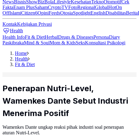
News
Bisnis
ShowBiz
Bola
Lifestyle
Kesehatan
Tekno
Otomotif
Cek
Fakta
Enam Plus
Saham
Crypto
TV
Foto
Regional
Global
Hot
On
Off
Islami
Citizen6
Opini
Feeds
Otosia
Spotlight
English
Disabilitas
Berita
Kontak
Kebijakan Privasi
Health
Health Info
Fit & Diet
Herbal
Drugs & Diseases
Persona
Diary
Paskibraka
Mind & Soul
Mom & Kids
Seks
Konsultasi Psikologi
Home
Health
Fit & Diet
Penerapan Nutri-Level,
Wamenkes Dante Sebut Industri
Menerima Positif
Wamenkes Dante ungkap reaksi pihak industri soal penerapan
aturan Nutri-Level.