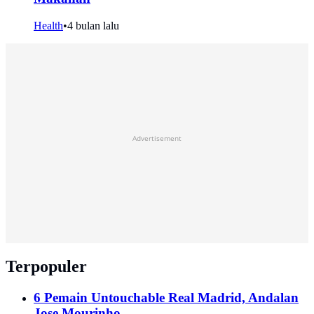
Health
•
4 bulan lalu
Advertisement
Terpopuler
6 Pemain Untouchable Real Madrid, Andalan
Jose Mourinho