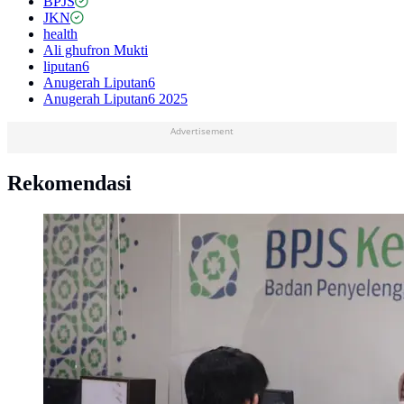
BPJS
JKN
health
Ali ghufron Mukti
liputan6
Anugerah Liputan6
Anugerah Liputan6 2025
Advertisement
Rekomendasi