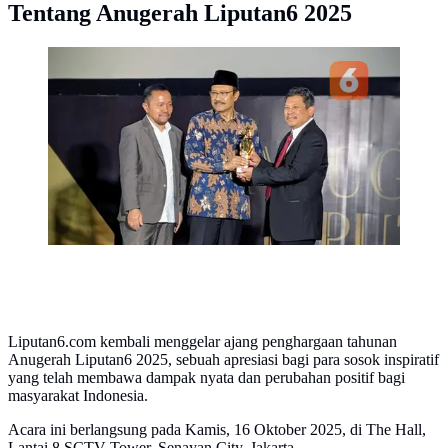
Tentang Anugerah Liputan6 2025
Dirut BPJS Kesehatan, Ali Ghufron Mukti (jas hitam)
saat menerima Anugerah Liputan6 Kategori Digitalisasi
Pelopor Ekosistem Kesehatan Digital Nasional, Jakarta
(16/10/2025). Foto: Liputan6.com/Ade Nasihudin.
Liputan6.com kembali menggelar ajang penghargaan tahunan
Anugerah Liputan6 2025, sebuah apresiasi bagi para sosok inspiratif
yang telah membawa dampak nyata dan perubahan positif bagi
masyarakat Indonesia.
Acara ini berlangsung pada Kamis, 16 Oktober 2025, di The Hall,
Lantai 8 SCTV Tower, Senayan City, Jakarta.