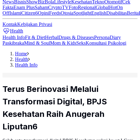
News
Bisnis
ShowBiz
Bola
Lifestyle
Kesehatan
Tekno
Otomotif
Cek
Fakta
Enam Plus
Saham
Crypto
TV
Foto
Regional
Global
Hot
On
Off
Islami
Citizen6
Opini
Feeds
Otosia
Spotlight
English
Disabilitas
Berita
Kontak
Kebijakan Privasi
Health
Health Info
Fit & Diet
Herbal
Drugs & Diseases
Persona
Diary
Paskibraka
Mind & Soul
Mom & Kids
Seks
Konsultasi Psikologi
Home
Health
Health Info
Terus Berinovasi Melalui
Transformasi Digital, BPJS
Kesehatan Raih Anugerah
Liputan6