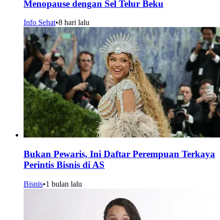
Menopause dengan Sel Telur Beku
Info Sehat
•
8 hari lalu
Bukan Pewaris, Ini Daftar Perempuan Terkaya
Perintis Bisnis di AS
Bisnis
•
1 bulan lalu