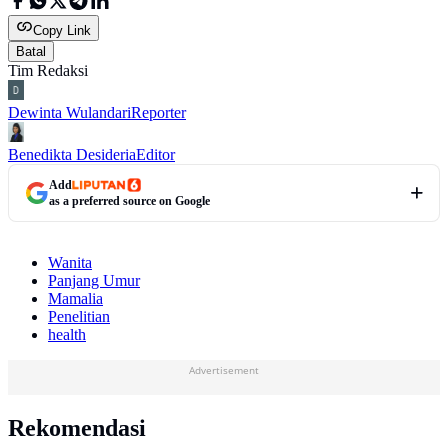
Copy Link
Batal
Tim Redaksi
Dewinta Wulandari
Reporter
Benedikta Desideria
Editor
Add
as a preferred source on Google
Wanita
Panjang Umur
Mamalia
Penelitian
health
Advertisement
Rekomendasi