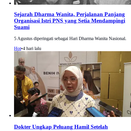
Sejarah Dharma Wanita, Perjalanan Panjang
Organisasi Istri PNS yang Setia Mendampingi
Suami
5 Agustus diperingati sebagai Hari Dharma Wanita Nasional.
Hot
•
4 hari lalu
Dokter Ungkap Peluang Hamil Setelah