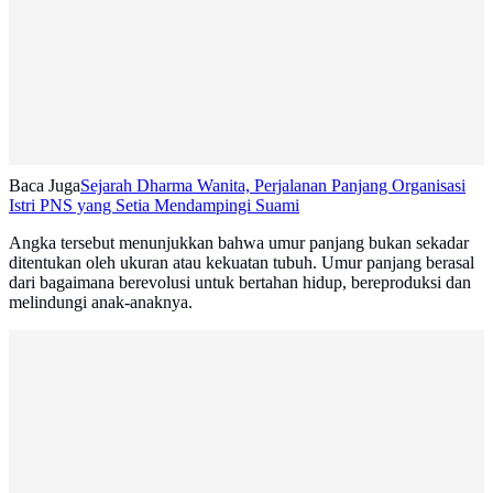
Baca Juga
Sejarah Dharma Wanita, Perjalanan Panjang Organisasi
Istri PNS yang Setia Mendampingi Suami
Angka tersebut menunjukkan bahwa umur panjang bukan sekadar
ditentukan oleh ukuran atau kekuatan tubuh. Umur panjang berasal
dari bagaimana berevolusi untuk bertahan hidup, bereproduksi dan
melindungi anak-anaknya.