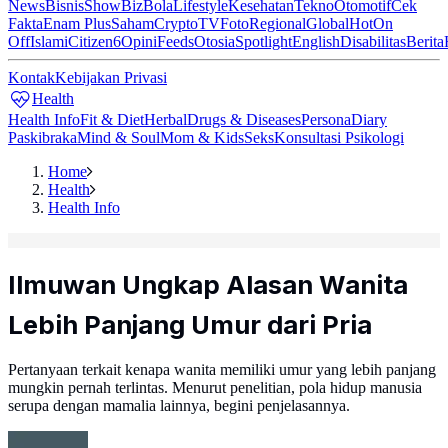
News
Bisnis
ShowBiz
Bola
Lifestyle
Kesehatan
Tekno
Otomotif
Cek
Fakta
Enam Plus
Saham
Crypto
TV
Foto
Regional
Global
Hot
On
Off
Islami
Citizen6
Opini
Feeds
Otosia
Spotlight
English
Disabilitas
Berita
Kontak
Kebijakan Privasi
Health
Health Info
Fit & Diet
Herbal
Drugs & Diseases
Persona
Diary
Paskibraka
Mind & Soul
Mom & Kids
Seks
Konsultasi Psikologi
Home
Health
Health Info
Ilmuwan Ungkap Alasan Wanita
Lebih Panjang Umur dari Pria
Pertanyaan terkait kenapa wanita memiliki umur yang lebih panjang
mungkin pernah terlintas. Menurut penelitian, pola hidup manusia
serupa dengan mamalia lainnya, begini penjelasannya.