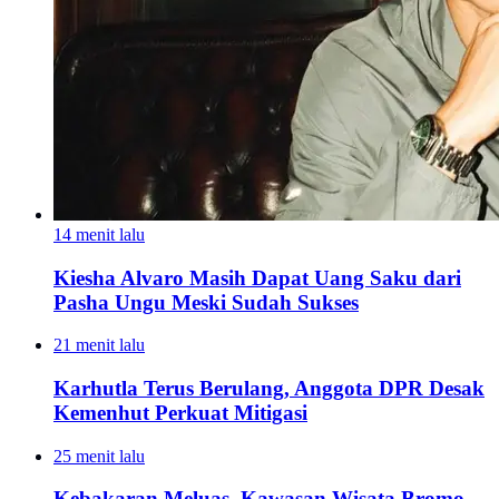
14 menit lalu
Kiesha Alvaro Masih Dapat Uang Saku dari
Pasha Ungu Meski Sudah Sukses
21 menit lalu
Karhutla Terus Berulang, Anggota DPR Desak
Kemenhut Perkuat Mitigasi
25 menit lalu
Kebakaran Meluas, Kawasan Wisata Bromo