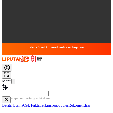
Iklan - Scroll ke bawah untuk melanjutkan
Menu
Tanya apapun tentang artikel ini...
Berita Utama
Cek Fakta
Terkini
Terpopuler
Rekomendasi