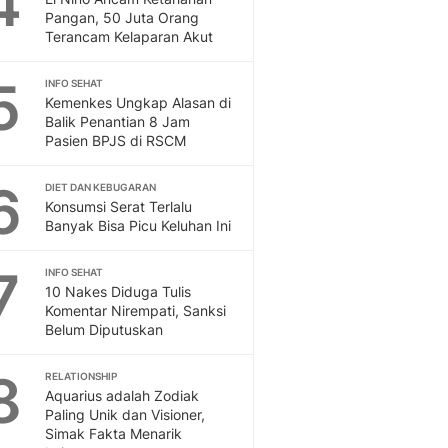
4
Pangan, 50 Juta Orang
Otosia
Terancam Kelaparan Akut
Otosia
Spotlight
5
INFO SEHAT
Berita Terkini, Kabar Te
Kemenkes Ungkap Alasan di
Dan Dunia - Liputan6.
Balik Penantian 8 Jam
English
Pasien BPJS di RSCM
Exploring Knowledge, T
En.Liputan6.com
6
DIET DAN KEBUGARAN
Disabilitas
Konsumsi Serat Terlalu
Banyak Bisa Picu Keluhan Ini
Disabilitas Berita Terkini
Harian, Berita Terbaru,
7
INFO SEHAT
Berita
10 Nakes Diduga Tulis
Berita Hari Ini Politik,
Komentar Nirempati, Sanksi
Health
Belum Diputuskan
Kabar Berita Terbaru D
Diet, Herbal Terbaik
8
RELATIONSHIP
Sport
Aquarius adalah Zodiak
Berita Bola Terkini, Ja
Paling Unik dan Visioner,
Simak Fakta Menarik
Klasemen, Hasil Liga