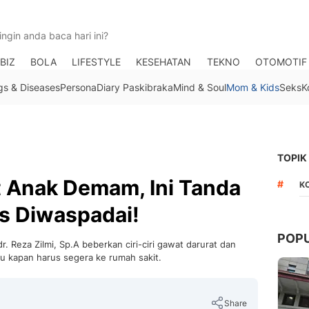
BIZ
BOLA
LIFESTYLE
KESEHATAN
TEKNO
OTOMOTIF
gs & Diseases
Persona
Diary Paskibraka
Mind & Soul
Mom & Kids
Seks
K
TOPIK
t Anak Demam, Ini Tanda
#
K
s Diwaspadai!
POP
. Reza Zilmi, Sp.A beberkan ciri-ciri gawat darurat dan
hu kapan harus segera ke rumah sakit.
Share