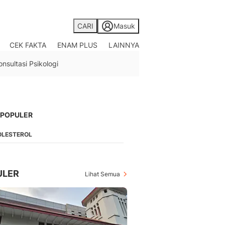
CARI
Masuk
CEK FAKTA
ENAM PLUS
LAINNYA
Saham
onsultasi Psikologi
Berita Saham, Investas
Indonesia
Crypto
Berita Crypto Hari Ini
TV
 POPULER
Kumpulan Video Berita
OLESTEROL
Liputan Berita Terkini
Foto
Galeri Photo Menarik B
Di Liputan6.com
ULER
Lihat Semua
Regional
Berita Daerah Dan Peri
Terbaru
Global