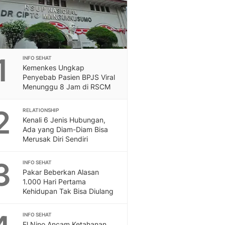
Berita Internasional, Sa
Inspiratif, Unik, Dan M
Hot
Hot Liputan6.com Menya
Dan Terbaru
1
INFO SEHAT
On Off
Kemenkes Ungkap
On Off Liputan6: Sinop
Penyebab Pasien BPJS Viral
& Berita Bisnis Digital
Menunggu 8 Jam di RSCM
Islami
2
Berita & Kajian Islami
RELATIONSHIP
Kenali 6 Jenis Hubungan,
Hikmah - Liputan6
Ada yang Diam-Diam Bisa
Citizen6
Merusak Diri Sendiri
Berita Citizen6 - Medi
Liputan6.com
3
INFO SEHAT
Opini
Pakar Beberkan Alasan
Opini Liputan6: Analis
1.000 Hari Pertama
Pandang Dan Perspekti
Kehidupan Tak Bisa Diulang
Feeds
Feeds Liputan6: Kumpul
INFO SEHAT
El Nino Ancam Ketahanan
Terbaru Harian