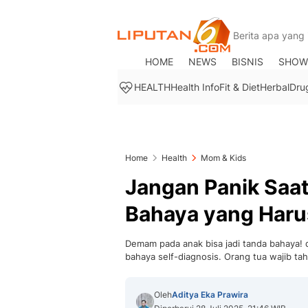
HOME
NEWS
BISNIS
SHOW
HEALTH
Health Info
Fit & Diet
Herbal
Dru
Home
Health
Mom & Kids
Jangan Panik Saa
Bahaya yang Haru
Demam pada anak bisa jadi tanda bahaya! dr
bahaya self-diagnosis. Orang tua wajib ta
Oleh
Aditya Eka Prawira