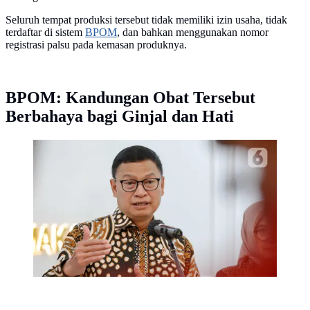
Seluruh tempat produksi tersebut tidak memiliki izin usaha, tidak
terdaftar di sistem
BPOM
, dan bahkan menggunakan nomor
registrasi palsu pada kemasan produknya.
BPOM: Kandungan Obat Tersebut
Berbahaya bagi Ginjal dan Hati
BPOM temukan obat herbal ilegal mengandung bahan
kimia perusak ginjal dan hati. Simak daftar produknya
agar Anda lebih waspada sebelum membeli.
(Liputan6.com/Herman Zakharia)