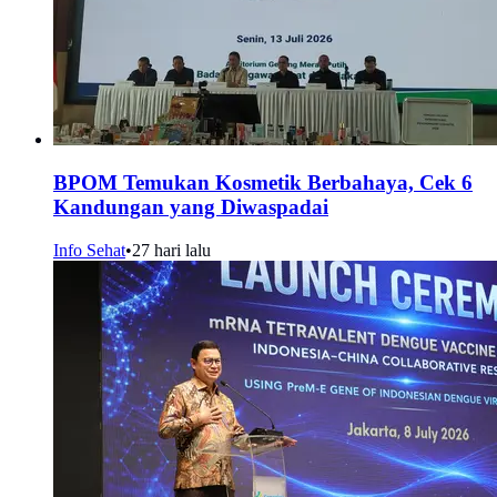
BPOM Temukan Kosmetik Berbahaya, Cek 6
Kandungan yang Diwaspadai
Info Sehat
•
27 hari lalu