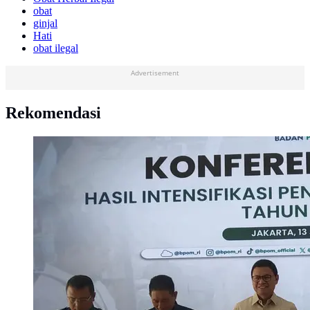
obat
ginjal
Hati
obat ilegal
Advertisement
Rekomendasi