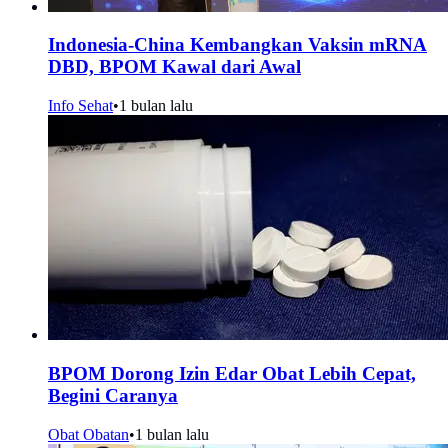
Indonesia-China Kembangkan Vaksin mRNA
DBD, BPOM Kawal dari Awal
Info Sehat
•
1 bulan lalu
BPOM Dorong Izin Edar Obat Lebih Cepat,
Begini Caranya
Obat Obatan
•
1 bulan lalu