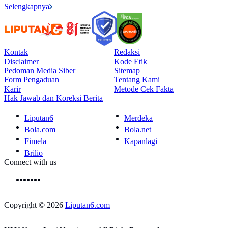
Selengkapnya
Kontak
Redaksi
Disclaimer
Kode Etik
Pedoman Media Siber
Sitemap
Form Pengaduan
Tentang Kami
Karir
Metode Cek Fakta
Hak Jawab dan Koreksi Berita
Liputan6
Merdeka
Bola.com
Bola.net
Fimela
Kapanlagi
Brilio
Connect with us
Copyright © 2026
Liputan6.com