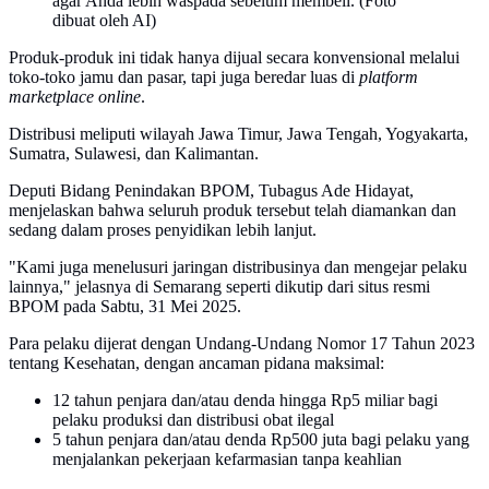
agar Anda lebih waspada sebelum membeli. (Foto
dibuat oleh AI)
Produk-produk ini tidak hanya dijual secara konvensional melalui
toko-toko jamu dan pasar, tapi juga beredar luas di
platform
marketplace online
.
Distribusi meliputi wilayah Jawa Timur, Jawa Tengah, Yogyakarta,
Sumatra, Sulawesi, dan Kalimantan.
Deputi Bidang Penindakan BPOM, Tubagus Ade Hidayat,
menjelaskan bahwa seluruh produk tersebut telah diamankan dan
sedang dalam proses penyidikan lebih lanjut.
"Kami juga menelusuri jaringan distribusinya dan mengejar pelaku
lainnya," jelasnya di Semarang seperti dikutip dari situs resmi
BPOM pada Sabtu, 31 Mei 2025.
Para pelaku dijerat dengan Undang-Undang Nomor 17 Tahun 2023
tentang Kesehatan, dengan ancaman pidana maksimal:
12 tahun penjara dan/atau denda hingga Rp5 miliar bagi
pelaku produksi dan distribusi obat ilegal
5 tahun penjara dan/atau denda Rp500 juta bagi pelaku yang
menjalankan pekerjaan kefarmasian tanpa keahlian