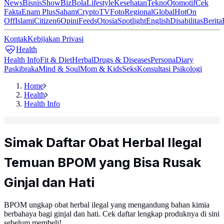
News
Bisnis
ShowBiz
Bola
Lifestyle
Kesehatan
Tekno
Otomotif
Cek
Fakta
Enam Plus
Saham
Crypto
TV
Foto
Regional
Global
Hot
On
Off
Islami
Citizen6
Opini
Feeds
Otosia
Spotlight
English
Disabilitas
Berita
Kontak
Kebijakan Privasi
Health
Health Info
Fit & Diet
Herbal
Drugs & Diseases
Persona
Diary
Paskibraka
Mind & Soul
Mom & Kids
Seks
Konsultasi Psikologi
Home
Health
Health Info
Simak Daftar Obat Herbal Ilegal
Temuan BPOM yang Bisa Rusak
Ginjal dan Hati
BPOM ungkap obat herbal ilegal yang mengandung bahan kimia
berbahaya bagi ginjal dan hati. Cek daftar lengkap produknya di sini
sebelum membeli!