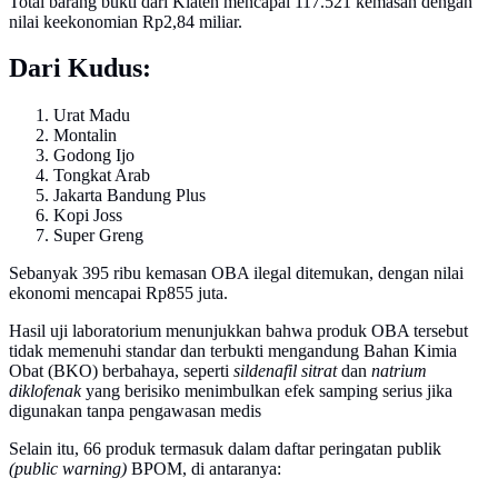
Total barang bukti dari Klaten mencapai 117.521 kemasan dengan
nilai keekonomian Rp2,84 miliar.
Dari Kudus:
Urat Madu
Montalin
Godong Ijo
Tongkat Arab
Jakarta Bandung Plus
Kopi Joss
Super Greng
Sebanyak 395 ribu kemasan OBA ilegal ditemukan, dengan nilai
ekonomi mencapai Rp855 juta.
Hasil uji laboratorium menunjukkan bahwa produk OBA tersebut
tidak memenuhi standar dan terbukti mengandung Bahan Kimia
Obat (BKO) berbahaya, seperti
sildenafil sitrat
dan
natrium
diklofenak
yang berisiko menimbulkan efek samping serius jika
digunakan tanpa pengawasan medis
Selain itu, 66 produk termasuk dalam daftar peringatan publik
(public warning)
BPOM, di antaranya: