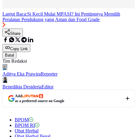
Lanjut Baca:
Si Kecil Mulai MPASI? Ini Pentingnya Memilih
Peralatan Pendukung yang Aman dan Food Grade
Share
Copy Link
Batal
Tim Redaksi
Aditya Eka Prawira
Reporter
Benedikta Desideria
Editor
Add
as a preferred source on Google
BPOM
BPOM RI
Obat Herbal
Obat Herbal Ilegal