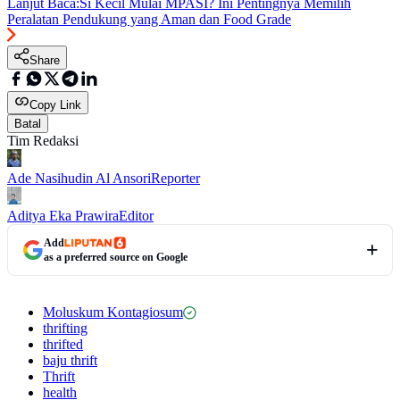
Lanjut Baca:
Si Kecil Mulai MPASI? Ini Pentingnya Memilih
Peralatan Pendukung yang Aman dan Food Grade
Share
Copy Link
Batal
Tim Redaksi
Ade Nasihudin Al Ansori
Reporter
Aditya Eka Prawira
Editor
Add
as a preferred source on Google
Moluskum Kontagiosum
thrifting
thrifted
baju thrift
Thrift
health