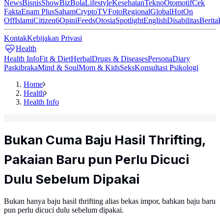
News
Bisnis
ShowBiz
Bola
Lifestyle
Kesehatan
Tekno
Otomotif
Cek
Fakta
Enam Plus
Saham
Crypto
TV
Foto
Regional
Global
Hot
On
Off
Islami
Citizen6
Opini
Feeds
Otosia
Spotlight
English
Disabilitas
Berita
Kontak
Kebijakan Privasi
Health
Health Info
Fit & Diet
Herbal
Drugs & Diseases
Persona
Diary
Paskibraka
Mind & Soul
Mom & Kids
Seks
Konsultasi Psikologi
Home
Health
Health Info
Bukan Cuma Baju Hasil Thrifting,
Pakaian Baru pun Perlu Dicuci
Dulu Sebelum Dipakai
Bukan hanya baju hasil thrifting alias bekas impor, bahkan baju baru
pun perlu dicuci dulu sebelum dipakai.