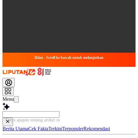
Iklan - Scroll ke bawah untuk melanjutkan
Menu
Tanya apapun tentang artikel ini...
Berita Utama
Cek Fakta
Terkini
Terpopuler
Rekomendasi