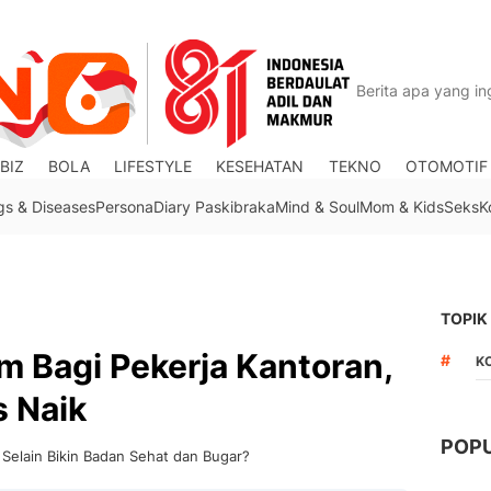
BIZ
BOLA
LIFESTYLE
KESEHATAN
TEKNO
OTOMOTIF
gs & Diseases
Persona
Diary Paskibraka
Mind & Soul
Mom & Kids
Seks
K
TOPIK
 Bagi Pekerja Kantoran,
#
K
s Naik
POP
Selain Bikin Badan Sehat dan Bugar?