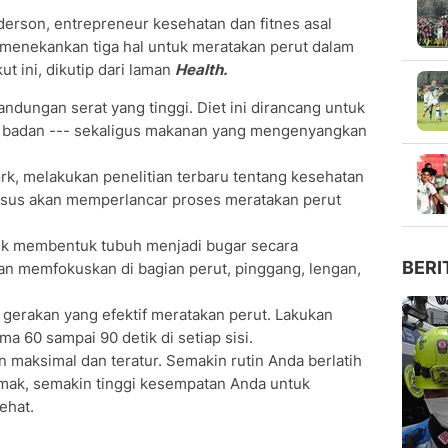
erson, entrepreneur kesehatan dan fitnes asal
i menekankan tiga hal untuk meratakan perut dalam
t ini, dikutip dari laman
Health.
dungan serat yang tinggi. Diet ini dirancang untuk
badan --- sekaligus makanan yang mengenyangkan
rk, melakukan penelitian terbaru tentang kesehatan
sus akan memperlancar proses meratakan perut
tuk membentuk tubuh menjadi bugar secara
BERI
ngan memfokuskan di bagian perut, pinggang, lengan,
ga gerakan yang efektif meratakan perut. Lakukan
ma 60 sampai 90 detik di setiap sisi.
n maksimal dan teratur. Semakin rutin Anda berlatih
mak, semakin tinggi kesempatan Anda untuk
ehat.