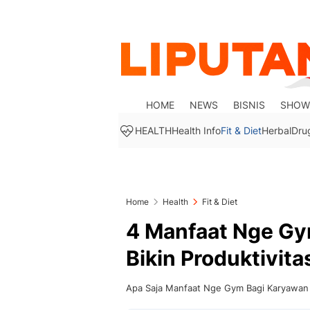
HOME
NEWS
BISNIS
SHOW
HEALTH
Health Info
Fit & Diet
Herbal
Dru
Home
Health
Fit & Diet
4 Manfaat Nge Gym
Bikin Produktivita
Apa Saja Manfaat Nge Gym Bagi Karyawan 