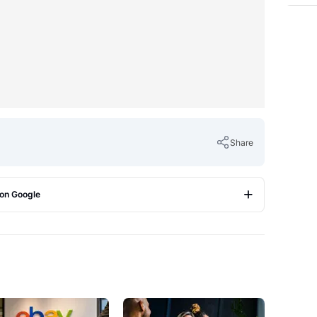
Share
 on Google
Copy Link