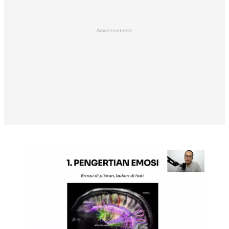
Advertisement
Webinar Berdamai Dengan Emosi - Adjie
Santosoputro, Charissa Publisher