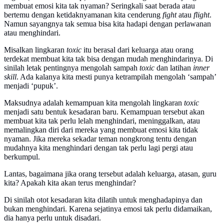
membuat emosi kita tak nyaman? Seringkali saat berada atau
bertemu dengan ketidaknyamanan kita cenderung
fight
atau
flight
.
Namun sayangnya tak semua bisa kita hadapi dengan perlawanan
atau menghindari.
Misalkan lingkaran
toxic
itu berasal dari keluarga atau orang
terdekat membuat kita tak bisa dengan mudah menghindarinya. Di
sinilah letak pentingnya mengolah sampah
toxic
dan latihan
inner
skill
. Ada kalanya kita mesti punya ketrampilah mengolah ‘sampah’
menjadi ‘pupuk’.
Maksudnya adalah kemampuan kita mengolah lingkaran
toxic
menjadi satu bentuk kesadaran baru. Kemampuan tersebut akan
membuat kita tak perlu lelah menghindari, meninggalkan, atau
memalingkan diri dari mereka yang membuat emosi kita tidak
nyaman. Jika mereka sekadar teman nongkrong tentu dengan
mudahnya kita menghindari dengan tak perlu lagi pergi atau
berkumpul.
Lantas, bagaimana jika orang tersebut adalah keluarga, atasan, guru
kita? Apakah kita akan terus menghindar?
Di sinilah otot kesadaran kita dilatih untuk menghadapinya dan
bukan menghindari. Karena sejatinya emosi tak perlu didamaikan,
dia hanya perlu untuk disadari.