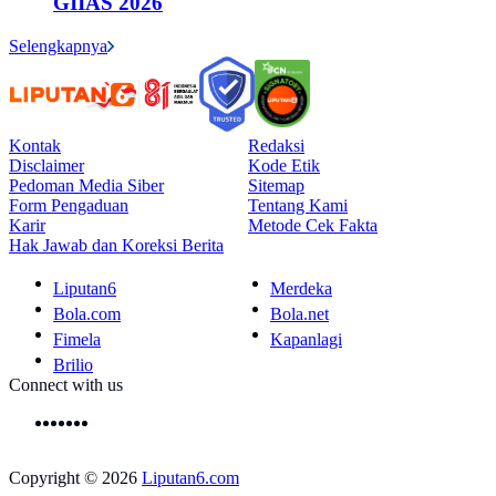
GIIAS 2026
Selengkapnya
Kontak
Redaksi
Disclaimer
Kode Etik
Pedoman Media Siber
Sitemap
Form Pengaduan
Tentang Kami
Karir
Metode Cek Fakta
Hak Jawab dan Koreksi Berita
Liputan6
Merdeka
Bola.com
Bola.net
Fimela
Kapanlagi
Brilio
Connect with us
Copyright © 2026
Liputan6.com