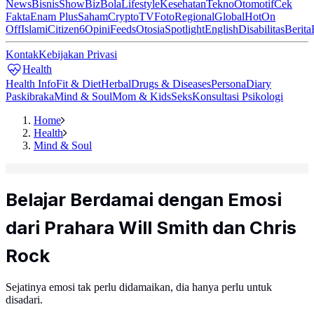
News
Bisnis
ShowBiz
Bola
Lifestyle
Kesehatan
Tekno
Otomotif
Cek
Fakta
Enam Plus
Saham
Crypto
TV
Foto
Regional
Global
Hot
On
Off
Islami
Citizen6
Opini
Feeds
Otosia
Spotlight
English
Disabilitas
Berita
Kontak
Kebijakan Privasi
Health
Health Info
Fit & Diet
Herbal
Drugs & Diseases
Persona
Diary
Paskibraka
Mind & Soul
Mom & Kids
Seks
Konsultasi Psikologi
Home
Health
Mind & Soul
Belajar Berdamai dengan Emosi
dari Prahara Will Smith dan Chris
Rock
Sejatinya emosi tak perlu didamaikan, dia hanya perlu untuk
disadari.