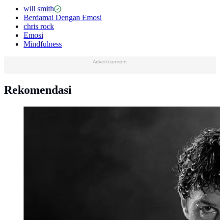
will smith
Berdamai Dengan Emosi
chris rock
Emosi
Mindfulness
Advertisement
Rekomendasi