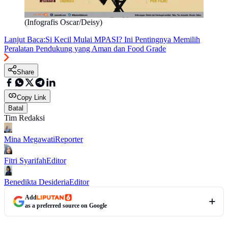
(Infografis Oscar/Deisy)
Lanjut Baca:
Si Kecil Mulai MPASI? Ini Pentingnya Memilih
Peralatan Pendukung yang Aman dan Food Grade
Share
Copy Link
Batal
Tim Redaksi
Mina Megawati
Reporter
Fitri Syarifah
Editor
Benedikta Desideria
Editor
Add
as a preferred source on Google