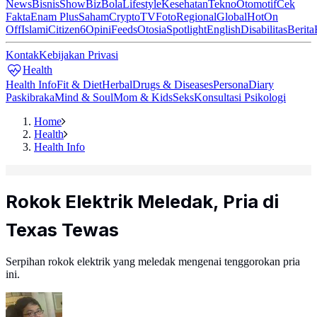
News
Bisnis
ShowBiz
Bola
Lifestyle
Kesehatan
Tekno
Otomotif
Cek
Fakta
Enam Plus
Saham
Crypto
TV
Foto
Regional
Global
Hot
On
Off
Islami
Citizen6
Opini
Feeds
Otosia
Spotlight
English
Disabilitas
Berita
Kontak
Kebijakan Privasi
Health
Health Info
Fit & Diet
Herbal
Drugs & Diseases
Persona
Diary
Paskibraka
Mind & Soul
Mom & Kids
Seks
Konsultasi Psikologi
Home
Health
Health Info
Rokok Elektrik Meledak, Pria di
Texas Tewas
Serpihan rokok elektrik yang meledak mengenai tenggorokan pria
ini.