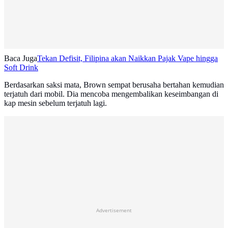
Baca Juga
Tekan Defisit, Filipina akan Naikkan Pajak Vape hingga
Soft Drink
Berdasarkan saksi mata, Brown sempat berusaha bertahan kemudian
terjatuh dari mobil. Dia mencoba mengembalikan keseimbangan di
kap mesin sebelum terjatuh lagi.
Advertisement