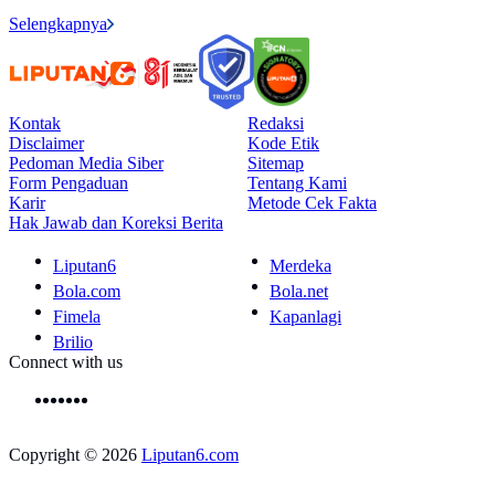
Selengkapnya
Kontak
Redaksi
Disclaimer
Kode Etik
Pedoman Media Siber
Sitemap
Form Pengaduan
Tentang Kami
Karir
Metode Cek Fakta
Hak Jawab dan Koreksi Berita
Liputan6
Merdeka
Bola.com
Bola.net
Fimela
Kapanlagi
Brilio
Connect with us
Copyright © 2026
Liputan6.com