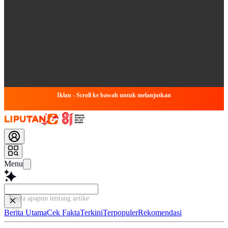
Iklan - Scroll ke bawah untuk melanjutkan
Menu
Tanya apapun tentang artikel ini...
Berita Utama
Cek Fakta
Terkini
Terpopuler
Rekomendasi