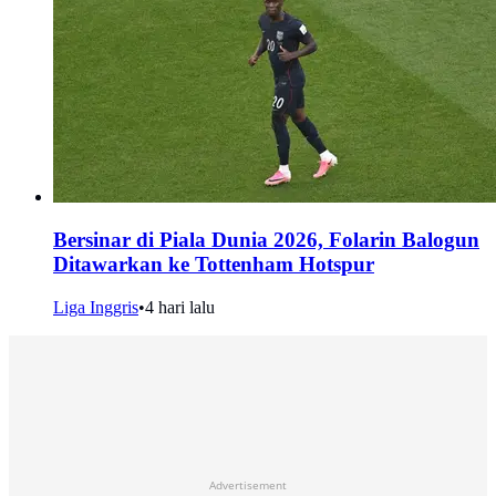
Bersinar di Piala Dunia 2026, Folarin Balogun
Ditawarkan ke Tottenham Hotspur
Liga Inggris
•
4 hari lalu
Advertisement