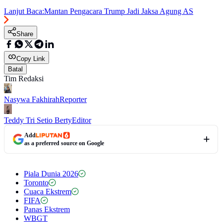
Lanjut Baca:
Mantan Pengacara Trump Jadi Jaksa Agung AS
Share
Copy Link
Batal
Tim Redaksi
Nasywa Fakhirah
Reporter
Teddy Tri Setio Berty
Editor
Add
as a preferred source on Google
Piala Dunia 2026
Toronto
Cuaca Ekstrem
FIFA
Panas Ekstrem
WBGT