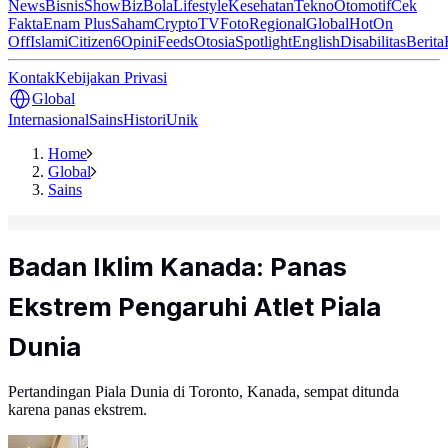
News
Bisnis
ShowBiz
Bola
Lifestyle
Kesehatan
Tekno
Otomotif
Cek
Fakta
Enam Plus
Saham
Crypto
TV
Foto
Regional
Global
Hot
On
Off
Islami
Citizen6
Opini
Feeds
Otosia
Spotlight
English
Disabilitas
Berita
Kontak
Kebijakan Privasi
Global
Internasional
Sains
Histori
Unik
Home
Global
Sains
Badan Iklim Kanada: Panas
Ekstrem Pengaruhi Atlet Piala
Dunia
Pertandingan Piala Dunia di Toronto, Kanada, sempat ditunda
karena panas ekstrem.