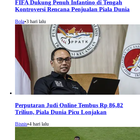
FIFA Dukung Penuh Infantino di Tengah
Kontroversi Rencana Penjualan Piala Dunia
Bola
•
3 hari lalu
Perputaran Judi Online Tembus Rp 86,82
Triliun, Piala Dunia Picu Lonjakan
Bisnis
•
4 hari lalu