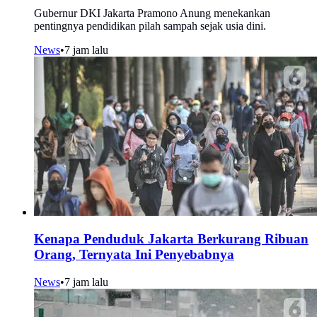
Gubernur DKI Jakarta Pramono Anung menekankan
pentingnya pendidikan pilah sampah sejak usia dini.
News
•
7 jam lalu
Kenapa Penduduk Jakarta Berkurang Ribuan
Orang, Ternyata Ini Penyebabnya
News
•
7 jam lalu