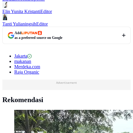
Elin Yunita Kristanti
Editor
Tanti Yulianingsih
Editor
Add
as a preferred source on Google
Jakarta
makanan
Merdeka.com
Raja Organic
Advertisement
Rekomendasi