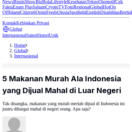
News
Bisnis
ShowBiz
Bola
Lifestyle
Kesehatan
Tekno
Otomotif
Cek
Fakta
Enam Plus
Saham
Crypto
TV
Foto
Regional
Global
Hot
On
Off
Islami
Citizen6
Opini
Feeds
Otosia
Spotlight
English
Disabilitas
Berita
Kontak
Kebijakan Privasi
Global
Internasional
Sains
Histori
Unik
Home
Global
Internasional
5 Makanan Murah Ala Indonesia
yang Dijual Mahal di Luar Negeri
Tak disangka, makanan yang murah meriah dijual di Indonesia ini
justru dihargai mahal di negeri orang. Apa saja?