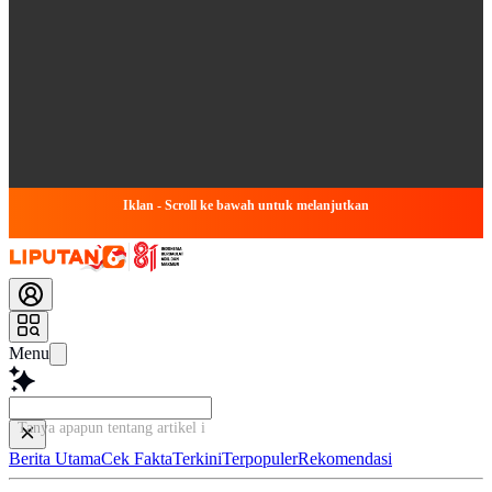
Iklan - Scroll ke bawah untuk melanjutkan
Menu
Tanya apapun tentang artikel ini...
Berita Utama
Cek Fakta
Terkini
Terpopuler
Rekomendasi