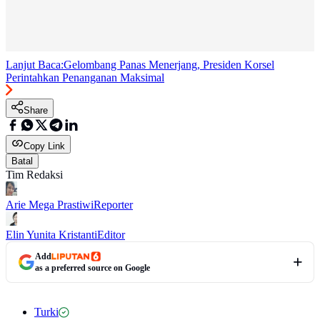
Lanjut Baca:
Gelombang Panas Menerjang, Presiden Korsel
Perintahkan Penanganan Maksimal
Share
Copy Link
Batal
Tim Redaksi
Arie Mega Prastiwi
Reporter
Elin Yunita Kristanti
Editor
Add
as a preferred source on Google
Turki