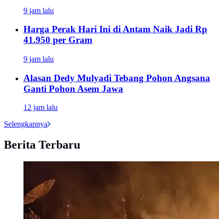
9 jam lalu
Harga Perak Hari Ini di Antam Naik Jadi Rp
41.950 per Gram
9 jam lalu
Alasan Dedy Mulyadi Tebang Pohon Angsana
Ganti Pohon Asem Jawa
12 jam lalu
Selengkapnya
Berita Terbaru