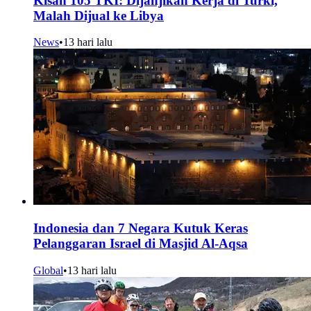
Kisah 105 TKI: Dijanjikan Kerja di Turki,
Malah Dijual ke Libya
News
•
13 hari lalu
Indonesia dan 7 Negara Kutuk Keras
Pelanggaran Israel di Masjid Al-Aqsa
Global
•
13 hari lalu