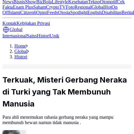
News
Bisnis
ShowBiz
Bola
Lifestyle
Kesehatan
Tekno
Otomotif
Cek
Fakta
Enam Plus
Saham
Crypto
TV
Foto
Regional
Global
Hot
On
Off
Islami
Citizen6
Opini
Feeds
Otosia
Spotlight
English
Disabilitas
Berita
Kontak
Kebijakan Privasi
Global
Internasional
Sains
Histori
Unik
Home
Global
Histori
Terkuak, Misteri Gerbang Neraka
di Turki yang Tak Membunuh
Manusia
Para ahli menemukan rahasia gerbang neraka yang mampu
membunuh hewan namun tidak manusia .