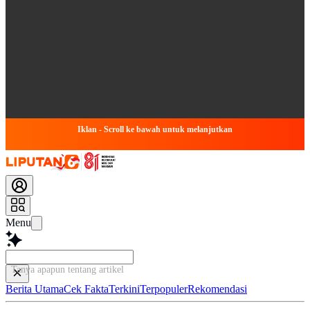
Iklan - Scroll ke bawah untuk melanjutkan
Menu
Tanya apapun tentang artikel ini...
Berita Utama
Cek Fakta
Terkini
Terpopuler
Rekomendasi