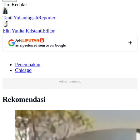
Tim Redaksi
Tanti Yulianingsih
Reporter
Elin Yunita Kristanti
Editor
Add
as a preferred source on Google
Penembakan
Chicago
Advertisement
Rekomendasi