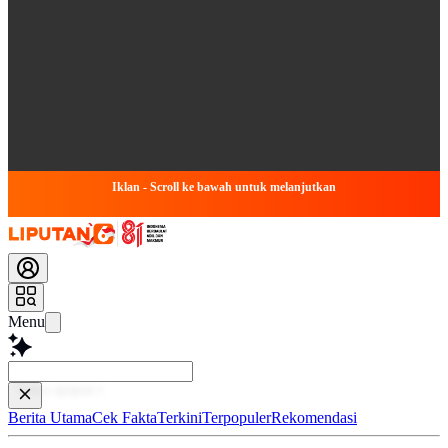
Iklan - Scroll ke bawah untuk melanjutkan
Menu
Baca le
Berita Utama
Cek Fakta
Terkini
Terpopuler
Rekomendasi