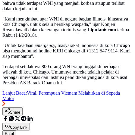
bahwa tidak terdapat WNI yang menjadi korban ataupun terlibat
dalam kejadian ini.
"Kami mengimbau agar WNI di negara bagian Illinois, khususnya
kota Chicago, untuk selalu bersikap waspada," ujar Konjen
Rosmalawati dalam keterangan tertulis yang
Liputan6.com
terima
Rabu (14/2/2018).
"Untuk keadaan
emergency
, masyarakat Indonesia di kota Chicago
bisa menghubungi hotline KJRI Chicago di +1312 547 9114. Kami
siap membantu".
Terdapat setidaknya 800 orang WNI yang tinggal di berbagai
wilayah di kota Chicago. Umumnya mereka adalah pelajar di
berbagai universitas dan institusi pendidikan yang ada di kota asal
Presiden AS Barack Obama ini.
Lanjut Baca:
Viral, Perempuan Vietnam Melahirkan di Sepeda
Motor
Share
Copy Link
Batal