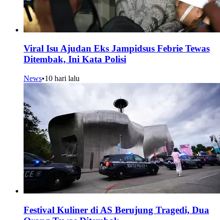
Viral Isu Ajudan Eks Jampidsus Febrie Tewas
Ditembak, Ini Kata Polisi
News
•
10 hari lalu
Festival Kuliner di AS Berujung Tragedi, Dua