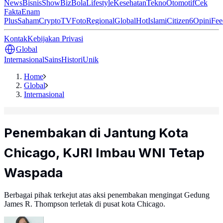
News
Bisnis
ShowBiz
Bola
Lifestyle
Kesehatan
Tekno
Otomotif
Cek
Fakta
Enam
Plus
Saham
Crypto
TV
Foto
Regional
Global
Hot
Islami
Citizen6
Opini
Fee
Kontak
Kebijakan Privasi
Global
Internasional
Sains
Histori
Unik
Home
Global
Internasional
Penembakan di Jantung Kota
Chicago, KJRI Imbau WNI Tetap
Waspada
Berbagai pihak terkejut atas aksi penembakan mengingat Gedung
James R. Thompson terletak di pusat kota Chicago.