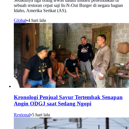
Sedikitnya tiga orang tewas dalam insiden penembakan di
sebuah restoran cepat saji In-N-Out Burger di negara bagian
Idaho, Amerika Serikat (AS).
Global
•
4 hari lalu
Kronologi Penjual Sayur Tertembak Senapan
Angin ODGJ saat Sedang Ngopi
Regional
•
5 hari lalu