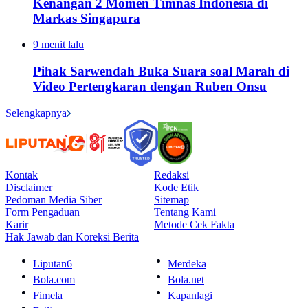
Kenangan 2 Momen Timnas Indonesia di
Markas Singapura
9 menit lalu
Pihak Sarwendah Buka Suara soal Marah di
Video Pertengkaran dengan Ruben Onsu
Selengkapnya
Kontak
Redaksi
Disclaimer
Kode Etik
Pedoman Media Siber
Sitemap
Form Pengaduan
Tentang Kami
Karir
Metode Cek Fakta
Hak Jawab dan Koreksi Berita
Liputan6
Merdeka
Bola.com
Bola.net
Fimela
Kapanlagi