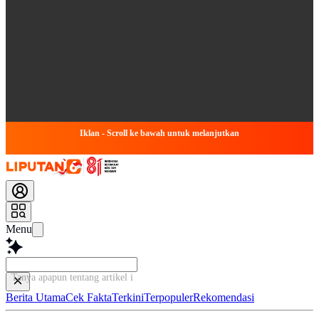
Iklan - Scroll ke bawah untuk melanjutkan
Menu
Tanya apapun tentang artikel ini...
Berita Utama
Cek Fakta
Terkini
Terpopuler
Rekomendasi