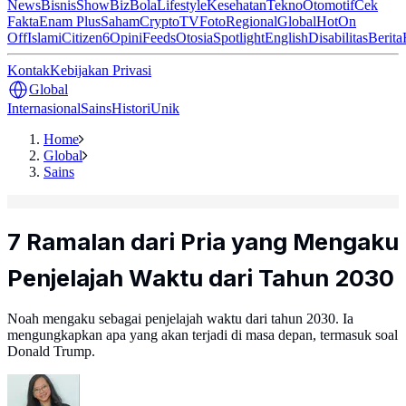
News
Bisnis
ShowBiz
Bola
Lifestyle
Kesehatan
Tekno
Otomotif
Cek
Fakta
Enam Plus
Saham
Crypto
TV
Foto
Regional
Global
Hot
On
Off
Islami
Citizen6
Opini
Feeds
Otosia
Spotlight
English
Disabilitas
Berita
Kontak
Kebijakan Privasi
Global
Internasional
Sains
Histori
Unik
Home
Global
Sains
7 Ramalan dari Pria yang Mengaku
Penjelajah Waktu dari Tahun 2030
Noah mengaku sebagai penjelajah waktu dari tahun 2030. Ia
mengungkapkan apa yang akan terjadi di masa depan, termasuk soal
Donald Trump.