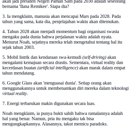
akan jadi presiden Negeri Paman Sam pada 2030 adalah seseorang
bernama 'Ilana Remikee'. Siapa dia?
3. Ia mengklaim, manusia akan mencapai Mars pada 2028. Pada
tahun yang sama, kata dia, penjelajahan waktu akan ditemukan.
4. Tahun 2028 akan menjadi momentum bagi organisasi swasta
mengaku pada dunia bahwa perjalanan waktu adalah nyata.
Menurut Noah, sejatinya mereka telah mengetahui tentang hal itu
sejak tahun 2003.
5. Mobil listrik dan kendaraan swa-kemudi
(self-driving)
akan
mengalami kemajuan secara drastis. Sementara, virtual reality dan
kecerdasan buatan
(artificial intelligence)
akan marak dalam empat
tahun mendatang.
6. Google Glass akan 'menguasai dunia'. Setiap orang akan
menggunakannya untuk membenamkan diri mereka dalam teknologi
virtual reality
.
7. Energi terbarukan makin digunakan secara luas.
Noah mengklaim, ia punya bukti sahih bahwa ramalannya adalah
hal yang benar. Namun, pria itu mengaku tak bisa
mengungkapkannya. Alasannya, takut memicu paradoks.