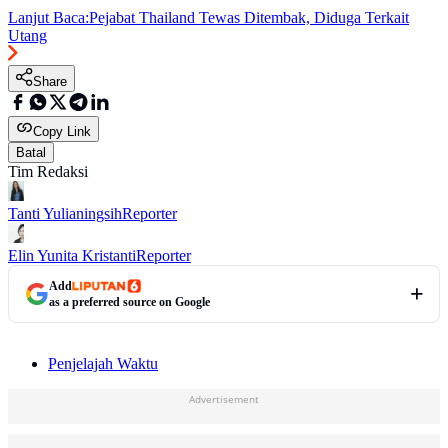
Lanjut Baca:
Pejabat Thailand Tewas Ditembak, Diduga Terkait
Utang
Share
Copy Link
Batal
Tim Redaksi
Tanti Yulianingsih
Reporter
Elin Yunita Kristanti
Reporter
Add
as a preferred source on Google
Penjelajah Waktu
Advertisement