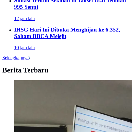
Situasi Terkini Sekolah di Jaksel Usai Temuan
995 Senpi
12 jam lalu
IHSG Hari Ini Dibuka Menghijau ke 6.352,
Saham BBCA Melejit
10 jam lalu
Selengkapnya
Berita Terbaru