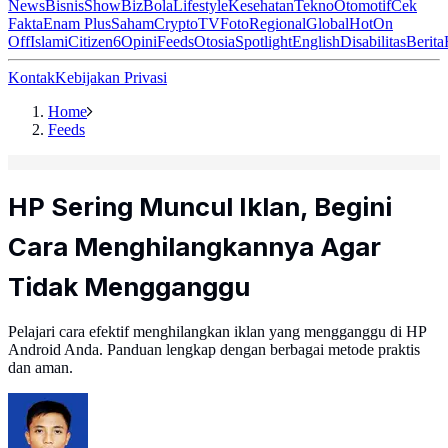
News
Bisnis
ShowBiz
Bola
Lifestyle
Kesehatan
Tekno
Otomotif
Cek
Fakta
Enam Plus
Saham
Crypto
TV
Foto
Regional
Global
Hot
On
Off
Islami
Citizen6
Opini
Feeds
Otosia
Spotlight
English
Disabilitas
Berita
Kontak
Kebijakan Privasi
Home
Feeds
HP Sering Muncul Iklan, Begini
Cara Menghilangkannya Agar
Tidak Mengganggu
Pelajari cara efektif menghilangkan iklan yang mengganggu di HP
Android Anda. Panduan lengkap dengan berbagai metode praktis
dan aman.