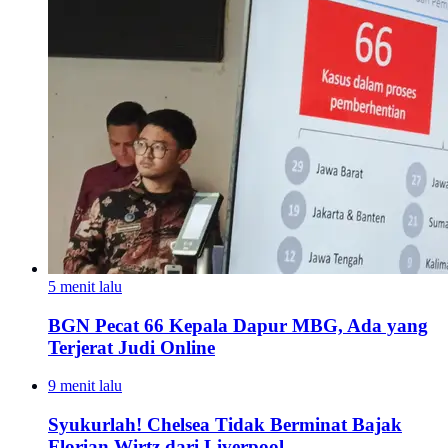
5 menit lalu
BGN Pecat 66 Kepala Dapur MBG, Ada yang
Terjerat Judi Online
9 menit lalu
Syukurlah! Chelsea Tidak Berminat Bajak
Florian Wirtz dari Liverpool