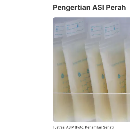
Mitos dan Fakta Seputar Penyimpana
Pengertian ASI Perah
• Mitos: ASI yang disimpan di kulkas t
• Mitos: ASI beku tidak boleh dicairk
• Mitos: ASI yang berubah warna suda
• Mitos: ASI harus selalu disimpan di 
• Mitos: Botol kaca lebih baik daripa
Pertanyaan Seputar Penyimpanan AS
• Apakah ASI yang sudah dicairkan bi
• Berapa lama ASI bisa bertahan di c
• Apakah perlu mencuci payudara s
• Bagaimana cara mengetahui ASI su
• Apakah ASI perah bisa dicampur de
•
Ilustrasi ASIP (Foto: Kehamilan Sehat)