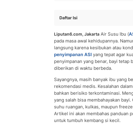
Daftar Isi
Pengertian ASI Perah
Air Susu Ibu (
A
Liputan6.com, Jakarta
Manfaat Menyimpan ASI Perah
pada masa awal kehidupannya. Namun,
Pemilihan Wadah Penyimpanan ASI
langsung karena kesibukan atau kondi
• Botol Kaca
penyimpanan ASI
yang tepat agar kua
• Botol Plastik Khusus ASI
penyimpanan yang benar, bayi tetap 
• Kantong Plastik Khusus ASI
diberikan di waktu berbeda.
Suhu dan Durasi Penyimpanan ASI
Sayangnya, masih banyak ibu yang b
• Suhu Ruang (16-29°C)
rekomendasi medis. Kesalahan dalam
• Cooler Bag dengan Ice Pack (15°C)
bahkan berisiko terkontaminasi. Men
• Lemari Es (2-4°C)
yang salah bisa membahayakan bayi. 
• Freezer Kulkas 1 Pintu (-15°C)
suhu ruangan, kulkas, maupun freezer
• Freezer Kulkas 2 Pintu (-18°C)
Artikel ini akan membahas panduan pr
• Deep Freezer (-20°C atau lebih ren
untuk tumbuh kembang si kecil.
Tips Menyimpan ASI
Cara Mencairkan ASI Beku