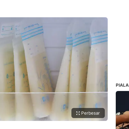
n ASI
idak bergizi
an dengan air hangat
h tidak baik
freezer
da plastik untuk menyimpan ASI
I
sa dibekukan lagi?
ooler bag?
ebelum memerah ASI?
dah rusak?
ngan susu formula?
PIALA
Perbesar