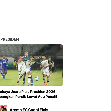
Sport
Berita Bola Terkini, Ja
Klasemen, Hasil Liga
 PRESIDEN
ebaya Juara Piala Presiden 2026,
angkan Persib Lewat Adu Penalti
Arema FC Gagal Finis