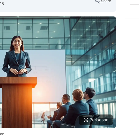
Share
WIB
Copy Link
Perbesar
ion