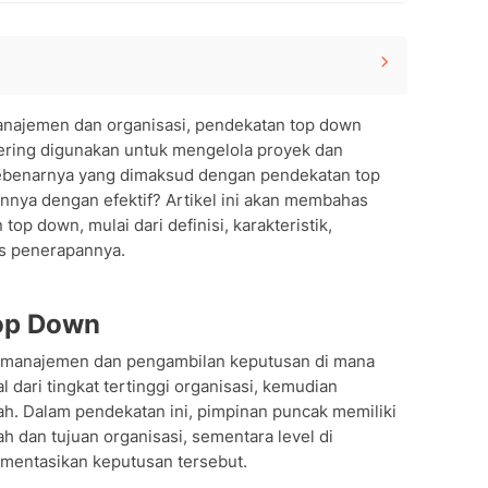
najemen dan organisasi, pendekatan top down
 Down
sering digunakan untuk mengelola proyek dan
am Organisasi
ebenarnya yang dimaksud dengan pendekatan top
nya dengan efektif? Artikel ini akan membahas
p down, mulai dari definisi, karakteristik,
p
ps penerapannya.
wn dengan Efektif
agai Bidang
Down
Top Down
ttom Up
i manajemen dan pengambilan keputusan di mana
l dari tingkat tertinggi organisasi, kemudian
dah. Dalam pendekatan ini, pimpinan puncak memiliki
 dan tujuan organisasi, sementara level di
mentasikan keputusan tersebut.