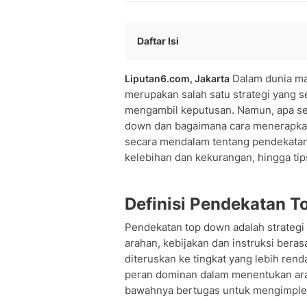
Daftar Isi
Definisi Pendekatan Top Down
Dalam dunia ma
Liputan6.com, Jakarta
Karakteristik Utama Pendekatan Top
merupakan salah satu strategi yang 
Penerapan Pendekatan Top Down dal
mengambil keputusan. Namun, apa s
Kelebihan Pendekatan Top Down
down dan bagaimana cara menerapkan
Kekurangan Pendekatan Top Down
secara mendalam tentang pendekatan to
Perbandingan Top Down vs Bottom U
kelebihan dan kekurangan, hingga ti
Tips Menerapkan Pendekatan Top Do
Contoh Penerapan Top Down di Berb
Tantangan dalam Implementasi Top 
Definisi Pendekatan 
Mengkombinasikan Top Down dan Bo
Pendekatan top down adalah strateg
FAQ Seputar Pendekatan Top Down
arahan, kebijakan dan instruksi berasa
Kesimpulan
diteruskan ke tingkat yang lebih ren
peran dominan dalam menentukan arah
bawahnya bertugas untuk mengimple