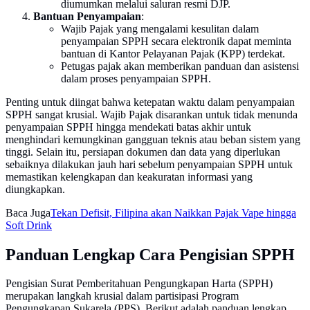
diumumkan melalui saluran resmi DJP.
Bantuan Penyampaian
:
Wajib Pajak yang mengalami kesulitan dalam
penyampaian SPPH secara elektronik dapat meminta
bantuan di Kantor Pelayanan Pajak (KPP) terdekat.
Petugas pajak akan memberikan panduan dan asistensi
dalam proses penyampaian SPPH.
Penting untuk diingat bahwa ketepatan waktu dalam penyampaian
SPPH sangat krusial. Wajib Pajak disarankan untuk tidak menunda
penyampaian SPPH hingga mendekati batas akhir untuk
menghindari kemungkinan gangguan teknis atau beban sistem yang
tinggi. Selain itu, persiapan dokumen dan data yang diperlukan
sebaiknya dilakukan jauh hari sebelum penyampaian SPPH untuk
memastikan kelengkapan dan keakuratan informasi yang
diungkapkan.
Baca Juga
Tekan Defisit, Filipina akan Naikkan Pajak Vape hingga
Soft Drink
Panduan Lengkap Cara Pengisian SPPH
Pengisian Surat Pemberitahuan Pengungkapan Harta (SPPH)
merupakan langkah krusial dalam partisipasi Program
Pengungkapan Sukarela (PPS). Berikut adalah panduan lengkap