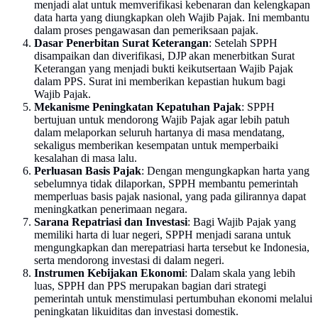
menjadi alat untuk memverifikasi kebenaran dan kelengkapan
data harta yang diungkapkan oleh Wajib Pajak. Ini membantu
dalam proses pengawasan dan pemeriksaan pajak.
Dasar Penerbitan Surat Keterangan
: Setelah SPPH
disampaikan dan diverifikasi, DJP akan menerbitkan Surat
Keterangan yang menjadi bukti keikutsertaan Wajib Pajak
dalam PPS. Surat ini memberikan kepastian hukum bagi
Wajib Pajak.
Mekanisme Peningkatan Kepatuhan Pajak
: SPPH
bertujuan untuk mendorong Wajib Pajak agar lebih patuh
dalam melaporkan seluruh hartanya di masa mendatang,
sekaligus memberikan kesempatan untuk memperbaiki
kesalahan di masa lalu.
Perluasan Basis Pajak
: Dengan mengungkapkan harta yang
sebelumnya tidak dilaporkan, SPPH membantu pemerintah
memperluas basis pajak nasional, yang pada gilirannya dapat
meningkatkan penerimaan negara.
Sarana Repatriasi dan Investasi
: Bagi Wajib Pajak yang
memiliki harta di luar negeri, SPPH menjadi sarana untuk
mengungkapkan dan merepatriasi harta tersebut ke Indonesia,
serta mendorong investasi di dalam negeri.
Instrumen Kebijakan Ekonomi
: Dalam skala yang lebih
luas, SPPH dan PPS merupakan bagian dari strategi
pemerintah untuk menstimulasi pertumbuhan ekonomi melalui
peningkatan likuiditas dan investasi domestik.