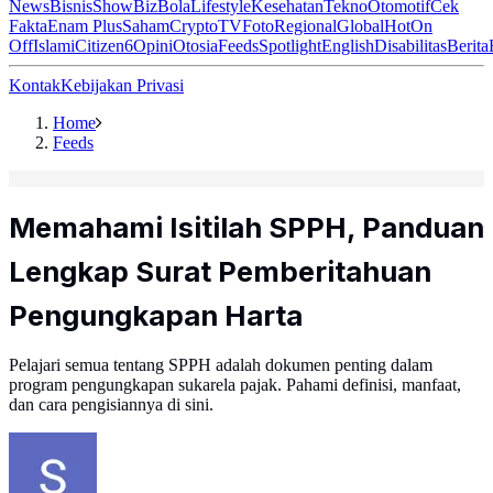
News
Bisnis
ShowBiz
Bola
Lifestyle
Kesehatan
Tekno
Otomotif
Cek
Fakta
Enam Plus
Saham
Crypto
TV
Foto
Regional
Global
Hot
On
Off
Islami
Citizen6
Opini
Otosia
Feeds
Spotlight
English
Disabilitas
Berita
Kontak
Kebijakan Privasi
Home
Feeds
Memahami Isitilah SPPH, Panduan
Lengkap Surat Pemberitahuan
Pengungkapan Harta
Pelajari semua tentang SPPH adalah dokumen penting dalam
program pengungkapan sukarela pajak. Pahami definisi, manfaat,
dan cara pengisiannya di sini.