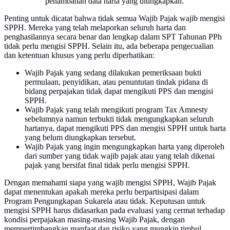
penambahan data harta yang diungkapkan.
Penting untuk dicatat bahwa tidak semua Wajib Pajak wajib mengisi
SPPH. Mereka yang telah melaporkan seluruh harta dan
penghasilannya secara benar dan lengkap dalam SPT Tahunan PPh
tidak perlu mengisi SPPH. Selain itu, ada beberapa pengecualian
dan ketentuan khusus yang perlu diperhatikan:
Wajib Pajak yang sedang dilakukan pemeriksaan bukti
permulaan, penyidikan, atau penuntutan tindak pidana di
bidang perpajakan tidak dapat mengikuti PPS dan mengisi
SPPH.
Wajib Pajak yang telah mengikuti program Tax Amnesty
sebelumnya namun terbukti tidak mengungkapkan seluruh
hartanya, dapat mengikuti PPS dan mengisi SPPH untuk harta
yang belum diungkapkan tersebut.
Wajib Pajak yang ingin mengungkapkan harta yang diperoleh
dari sumber yang tidak wajib pajak atau yang telah dikenai
pajak yang bersifat final tidak perlu mengisi SPPH.
Dengan memahami siapa yang wajib mengisi SPPH, Wajib Pajak
dapat menentukan apakah mereka perlu berpartisipasi dalam
Program Pengungkapan Sukarela atau tidak. Keputusan untuk
mengisi SPPH harus didasarkan pada evaluasi yang cermat terhadap
kondisi perpajakan masing-masing Wajib Pajak, dengan
mempertimbangkan manfaat dan risiko yang mungkin timbul.