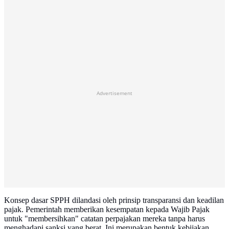
Advertisement
Konsep dasar SPPH dilandasi oleh prinsip transparansi dan keadilan
pajak. Pemerintah memberikan kesempatan kepada Wajib Pajak
untuk "membersihkan" catatan perpajakan mereka tanpa harus
menghadapi sanksi yang berat. Ini merupakan bentuk kebijakan