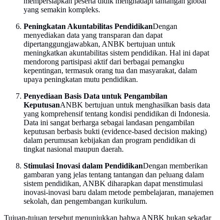
mempersiapkan peserta didik menghadapi tantangan global
yang semakin kompleks.
Peningkatan Akuntabilitas Pendidikan
Dengan
menyediakan data yang transparan dan dapat
dipertanggungjawabkan, ANBK bertujuan untuk
meningkatkan akuntabilitas sistem pendidikan. Hal ini dapat
mendorong partisipasi aktif dari berbagai pemangku
kepentingan, termasuk orang tua dan masyarakat, dalam
upaya peningkatan mutu pendidikan.
Penyediaan Basis Data untuk Pengambilan
Keputusan
ANBK bertujuan untuk menghasilkan basis data
yang komprehensif tentang kondisi pendidikan di Indonesia.
Data ini sangat berharga sebagai landasan pengambilan
keputusan berbasis bukti (evidence-based decision making)
dalam perumusan kebijakan dan program pendidikan di
tingkat nasional maupun daerah.
Stimulasi Inovasi dalam Pendidikan
Dengan memberikan
gambaran yang jelas tentang tantangan dan peluang dalam
sistem pendidikan, ANBK diharapkan dapat menstimulasi
inovasi-inovasi baru dalam metode pembelajaran, manajemen
sekolah, dan pengembangan kurikulum.
Tujuan-tujuan tersebut menunjukkan bahwa ANBK bukan sekadar