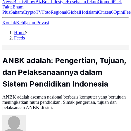
News
Bisnis
ShowBiz
Bola
Lifestyle
Kesehatan
Tekno
Otomotif
Cek
Fakta
Enam
Plus
Saham
Crypto
TV
Foto
Regional
Global
Hot
Islami
Citizen6
Opini
Fee
Kontak
Kebijakan Privasi
Home
Feeds
ANBK adalah: Pengertian, Tujuan,
dan Pelaksanaannya dalam
Sistem Pendidikan Indonesia
ANBK adalah asesmen nasional berbasis komputer yang bertujuan
meningkatkan mutu pendidikan. Simak pengertian, tujuan dan
pelaksanaan ANBK di sini.