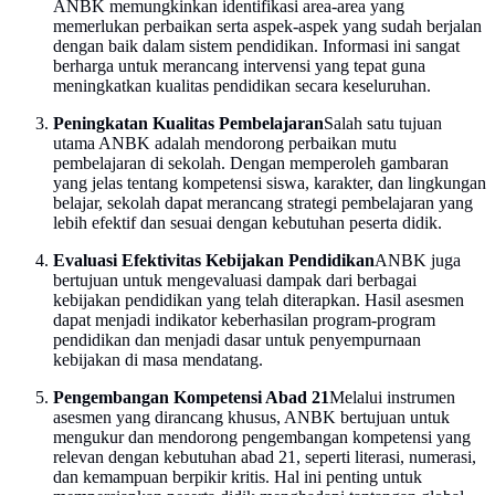
ANBK memungkinkan identifikasi area-area yang
memerlukan perbaikan serta aspek-aspek yang sudah berjalan
dengan baik dalam sistem pendidikan. Informasi ini sangat
berharga untuk merancang intervensi yang tepat guna
meningkatkan kualitas pendidikan secara keseluruhan.
Peningkatan Kualitas Pembelajaran
Salah satu tujuan
utama ANBK adalah mendorong perbaikan mutu
pembelajaran di sekolah. Dengan memperoleh gambaran
yang jelas tentang kompetensi siswa, karakter, dan lingkungan
belajar, sekolah dapat merancang strategi pembelajaran yang
lebih efektif dan sesuai dengan kebutuhan peserta didik.
Evaluasi Efektivitas Kebijakan Pendidikan
ANBK juga
bertujuan untuk mengevaluasi dampak dari berbagai
kebijakan pendidikan yang telah diterapkan. Hasil asesmen
dapat menjadi indikator keberhasilan program-program
pendidikan dan menjadi dasar untuk penyempurnaan
kebijakan di masa mendatang.
Pengembangan Kompetensi Abad 21
Melalui instrumen
asesmen yang dirancang khusus, ANBK bertujuan untuk
mengukur dan mendorong pengembangan kompetensi yang
relevan dengan kebutuhan abad 21, seperti literasi, numerasi,
dan kemampuan berpikir kritis. Hal ini penting untuk