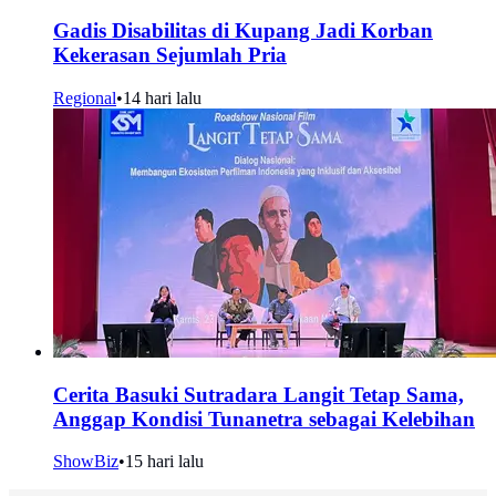
Gadis Disabilitas di Kupang Jadi Korban
Kekerasan Sejumlah Pria
Regional
•
14 hari lalu
Cerita Basuki Sutradara Langit Tetap Sama,
Anggap Kondisi Tunanetra sebagai Kelebihan
ShowBiz
•
15 hari lalu