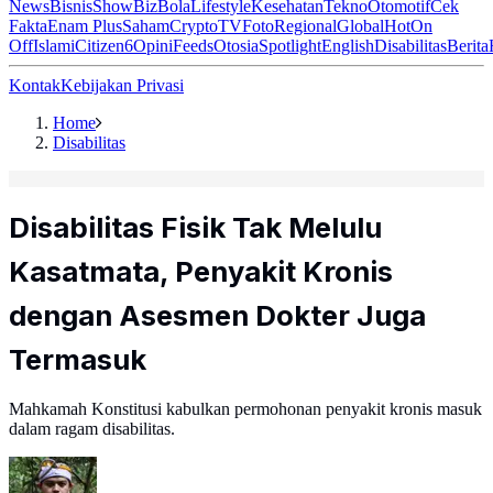
News
Bisnis
ShowBiz
Bola
Lifestyle
Kesehatan
Tekno
Otomotif
Cek
Fakta
Enam Plus
Saham
Crypto
TV
Foto
Regional
Global
Hot
On
Off
Islami
Citizen6
Opini
Feeds
Otosia
Spotlight
English
Disabilitas
Berita
Kontak
Kebijakan Privasi
Home
Disabilitas
Disabilitas Fisik Tak Melulu
Kasatmata, Penyakit Kronis
dengan Asesmen Dokter Juga
Termasuk
Mahkamah Konstitusi kabulkan permohonan penyakit kronis masuk
dalam ragam disabilitas.