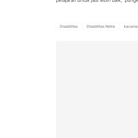
pelajaran untuk jadi lebih baik,” pung
Disabilitas
DIsabilitas Netra
kacamat