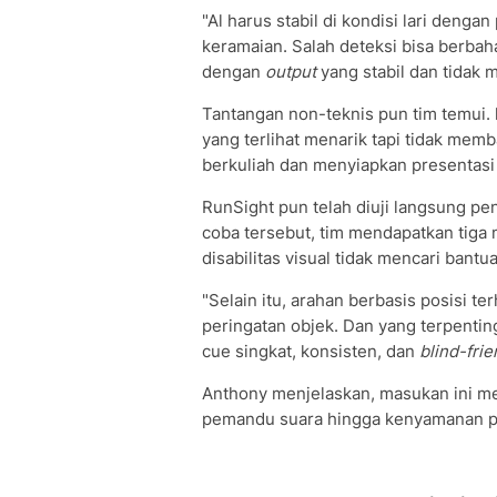
"Al harus stabil di kondisi lari deng
keramaian. Salah deteksi bisa berbah
dengan
output
yang stabil dan tidak 
Tantangan non-teknis pun tim temui.
yang terlihat menarik tapi tidak mem
berkuliah dan menyiapkan presentasi
RunSight pun telah diuji langsung pe
coba tersebut, tim mendapatkan tig
disabilitas visual tidak mencari bantu
"Selain itu, arahan berbasis posisi t
peringatan objek. Dan yang terpentin
cue singkat, konsisten, dan
blind-frie
Anthony menjelaskan, masukan ini me
pemandu suara hingga kenyamanan p