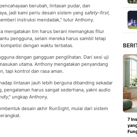
an pencahayaan berubah, lintasan pudar, dan
aya, jadi kami perlu desain sistem yang
safety-first
,
memberi instruksi mendadak," tutur Anthony.
 la mengatakan tim harus berani memangkas fitur
bantu pengguna, selain mereka harus sambil tetap
BERI
 kompetisi dengan waktu terbatas.
ngguna dengan gangguan penglihatan. Dari sesi uji
a masukan utama. Anthony mengatakan penyandang
an, tapi kontrol dan rasa aman.
erhadap lintasan jauh lebih berguna dibanding sekadar
g, pengalaman harus sangat sederhana, yakni audio
ndly
," ungkap Anthony.
mbentuk desain akhir RunSight, mulai dari sistem
erangkat.
7 In
yang
Fung