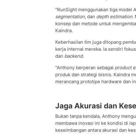
"RunSight menggunakan tiga model Al 
segmentation
, dan
depth estimation
.
konsep dan metode untuk mengembang
Kaindra.
Keberhasilan tim juga ditopang pemba
kerja internal mereka. la sendiri foku
dan
backend
.
"Anthony berperan sebagai
product e
produk dan strategi bisnis. Kaindra
merancang prototipe hardware dan inte
Jaga Akurasi dan Kes
Bukan tanpa kendala, Anthony mengun
membawa inovasi ini ke kondisi di la
keseimbangan antara akurasi dan kes