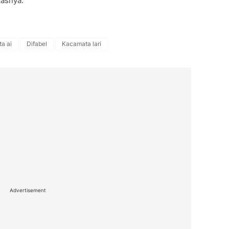
kasnya.
a ai
Difabel
Kacamata lari
Advertisement