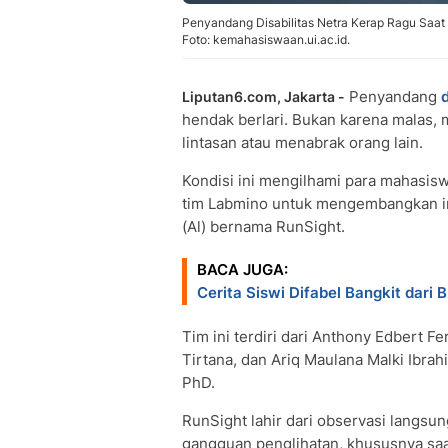
Penyandang Disabilitas Netra Kerap Ragu Saat
Foto: kemahasiswaan.ui.ac.id.
Penyandang
d
Liputan6.com, Jakarta -
hendak berlari. Bukan karena malas, me
lintasan atau menabrak orang lain.
Kondisi ini mengilhami para mahasisw
tim Labmino untuk mengembangkan in
(Al) bernama RunSight.
BACA JUGA:
Cerita Siswi Difabel Bangkit dari B
Tim ini terdiri dari Anthony Edbert F
Tirtana, dan Ariq Maulana Malki Ibra
PhD.
RunSight lahir dari observasi langsu
gangguan penglihatan, khususnya saat