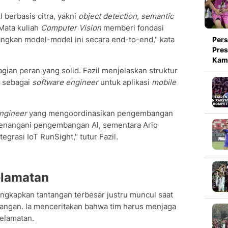
berbasis citra, yakni
object detection
,
semantic
 Mata kuliah
Computer Vision
memberi fondasi
kan model-model ini secara end-to-end," kata
Pers
Pres
Kami
gian peran yang solid. Fazil menjelaskan struktur
s sebagai
software engineer
untuk aplikasi
mobile
ngineer
yang mengoordinasikan pengembangan
 menangani pengembangan Al, sementara Ariq
grasi IoT RunSight," tutur Fazil.
elamatan
gkapkan tantangan terbesar justru muncul saat
pangan. la menceritakan bahwa tim harus menjaga
elamatan.