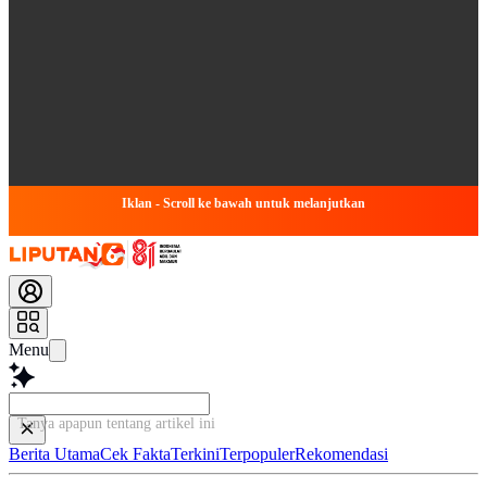
Iklan - Scroll ke bawah untuk melanjutkan
Menu
Tanya apapun tentang artikel ini...
Berita Utama
Cek Fakta
Terkini
Terpopuler
Rekomendasi