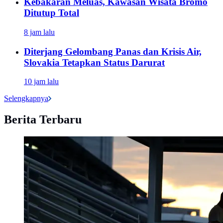
Kebakaran Meluas, Kawasan Wisata Bromo
Ditutup Total
8 jam lalu
Diterjang Gelombang Panas dan Krisis Air,
Slovakia Tetapkan Status Darurat
10 jam lalu
Selengkapnya
Berita Terbaru