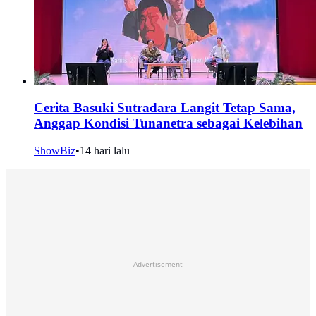
Cerita Basuki Sutradara Langit Tetap Sama,
Anggap Kondisi Tunanetra sebagai Kelebihan
ShowBiz
•
14 hari lalu
Advertisement