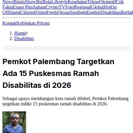
News
Bisnis
ShowBiz
Bola
Lifestyle
Kesehatan
Tekno
Otomotif
Cek
Fakta
Enam Plus
Saham
Crypto
TV
Foto
Regional
Global
Hot
On
Off
Islami
Citizen6
Opini
Feeds
Otosia
Spotlight
English
Disabilitas
Berita
Kontak
Kebijakan Privasi
Home
Disabilitas
Pemkot Palembang Targetkan
Ada 15 Puskesmas Ramah
Disabilitas di 2026
Sebagai upaya membangun kota ramah difabel, Pemkot Palembang
targetkan miliki 15 puskesmas ramah disabilitas di 2026.