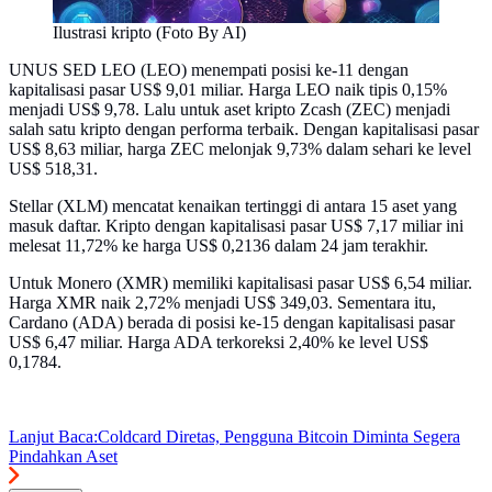
Ilustrasi kripto (Foto By AI)
UNUS SED LEO (LEO) menempati posisi ke-11 dengan
kapitalisasi pasar US$ 9,01 miliar. Harga LEO naik tipis 0,15%
menjadi US$ 9,78. Lalu untuk aset kripto Zcash (ZEC) menjadi
salah satu kripto dengan performa terbaik. Dengan kapitalisasi pasar
US$ 8,63 miliar, harga ZEC melonjak 9,73% dalam sehari ke level
US$ 518,31.
Stellar (XLM) mencatat kenaikan tertinggi di antara 15 aset yang
masuk daftar. Kripto dengan kapitalisasi pasar US$ 7,17 miliar ini
melesat 11,72% ke harga US$ 0,2136 dalam 24 jam terakhir.
Untuk Monero (XMR) memiliki kapitalisasi pasar US$ 6,54 miliar.
Harga XMR naik 2,72% menjadi US$ 349,03. Sementara itu,
Cardano (ADA) berada di posisi ke-15 dengan kapitalisasi pasar
US$ 6,47 miliar. Harga ADA terkoreksi 2,40% ke level US$
0,1784.
Lanjut Baca:
Coldcard Diretas, Pengguna Bitcoin Diminta Segera
Pindahkan Aset