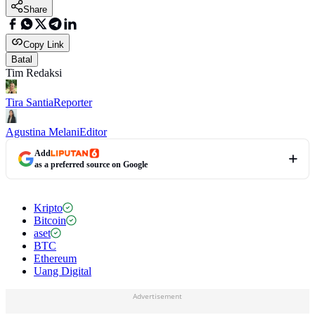
Share
Copy Link
Batal
Tim Redaksi
Tira Santia
Reporter
Agustina Melani
Editor
Add
as a preferred source on Google
Kripto
Bitcoin
aset
BTC
Ethereum
Uang Digital
Advertisement