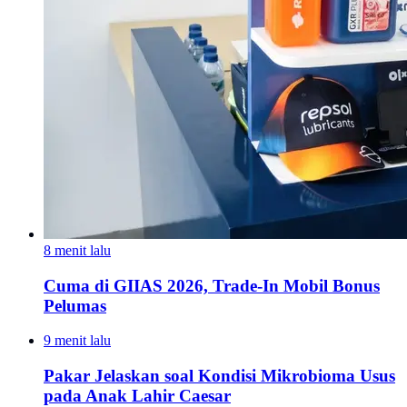
8 menit lalu
Cuma di GIIAS 2026, Trade-In Mobil Bonus
Pelumas
9 menit lalu
Pakar Jelaskan soal Kondisi Mikrobioma Usus
pada Anak Lahir Caesar