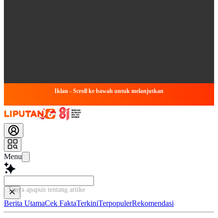
Iklan - Scroll ke bawah untuk melanjutkan
Menu
Tanya apapun tentang artikel ini...
Berita Utama
Cek Fakta
Terkini
Terpopuler
Rekomendasi