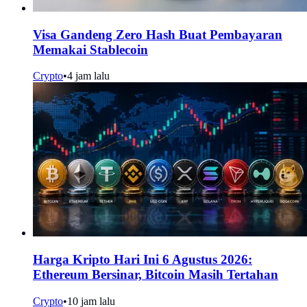
Visa Gandeng Zero Hash Buat Pembayaran
Memakai Stablecoin
Crypto
•
4 jam lalu
Harga Kripto Hari Ini 6 Agustus 2026:
Ethereum Bersinar, Bitcoin Masih Tertahan
Crypto
•
10 jam lalu