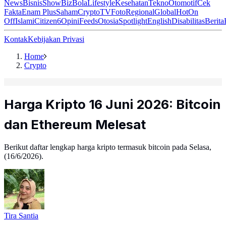
News
Bisnis
ShowBiz
Bola
Lifestyle
Kesehatan
Tekno
Otomotif
Cek
Fakta
Enam Plus
Saham
Crypto
TV
Foto
Regional
Global
Hot
On
Off
Islami
Citizen6
Opini
Feeds
Otosia
Spotlight
English
Disabilitas
Berita
Kontak
Kebijakan Privasi
Home
Crypto
Harga Kripto 16 Juni 2026: Bitcoin
dan Ethereum Melesat
Berikut daftar lengkap harga kripto termasuk bitcoin pada Selasa,
(16/6/2026).
Tira Santia