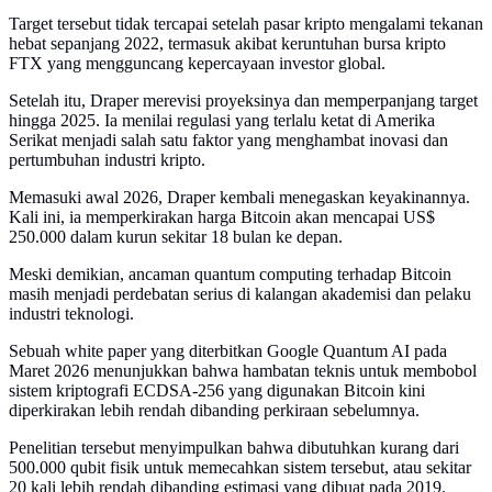
Target tersebut tidak tercapai setelah pasar kripto mengalami tekanan
hebat sepanjang 2022, termasuk akibat keruntuhan bursa kripto
FTX yang mengguncang kepercayaan investor global.
Setelah itu, Draper merevisi proyeksinya dan memperpanjang target
hingga 2025. Ia menilai regulasi yang terlalu ketat di Amerika
Serikat menjadi salah satu faktor yang menghambat inovasi dan
pertumbuhan industri kripto.
Memasuki awal 2026, Draper kembali menegaskan keyakinannya.
Kali ini, ia memperkirakan harga Bitcoin akan mencapai US$
250.000 dalam kurun sekitar 18 bulan ke depan.
Meski demikian, ancaman quantum computing terhadap Bitcoin
masih menjadi perdebatan serius di kalangan akademisi dan pelaku
industri teknologi.
Sebuah white paper yang diterbitkan Google Quantum AI pada
Maret 2026 menunjukkan bahwa hambatan teknis untuk membobol
sistem kriptografi ECDSA-256 yang digunakan Bitcoin kini
diperkirakan lebih rendah dibanding perkiraan sebelumnya.
Penelitian tersebut menyimpulkan bahwa dibutuhkan kurang dari
500.000 qubit fisik untuk memecahkan sistem tersebut, atau sekitar
20 kali lebih rendah dibanding estimasi yang dibuat pada 2019.