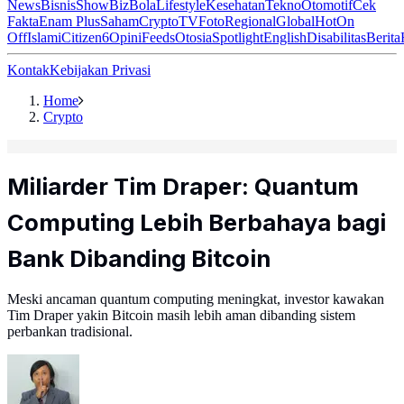
News
Bisnis
ShowBiz
Bola
Lifestyle
Kesehatan
Tekno
Otomotif
Cek
Fakta
Enam Plus
Saham
Crypto
TV
Foto
Regional
Global
Hot
On
Off
Islami
Citizen6
Opini
Feeds
Otosia
Spotlight
English
Disabilitas
Berita
Kontak
Kebijakan Privasi
Home
Crypto
Miliarder Tim Draper: Quantum
Computing Lebih Berbahaya bagi
Bank Dibanding Bitcoin
Meski ancaman quantum computing meningkat, investor kawakan
Tim Draper yakin Bitcoin masih lebih aman dibanding sistem
perbankan tradisional.