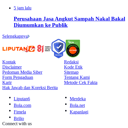
5 jam lalu
Perusahaan Jasa Angkut Sampah Nakal Bakal
Diumumkan ke Publik
Selengkapnya
Kontak
Redaksi
Disclaimer
Kode Etik
Pedoman Media Siber
Sitemap
Form Pengaduan
Tentang Kami
Karir
Metode Cek Fakta
Hak Jawab dan Koreksi Berita
Liputan6
Merdeka
Bola.com
Bola.net
Fimela
Kapanlagi
Brilio
Connect with us