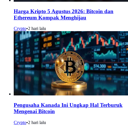
Harga Kripto 5 Agustus 2026: Bitcoin dan
Ethereum Kompak Menghijau
Crypto
•
2 hari lalu
Pengusaha Kanada Ini Ungkap Hal Terburuk
Mengenai Bitcoin
Crypto
•
2 hari lalu