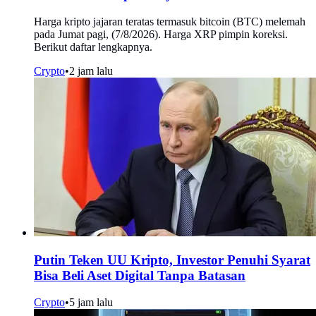
Harga kripto jajaran teratas termasuk bitcoin (BTC) melemah
pada Jumat pagi, (7/8/2026). Harga XRP pimpin koreksi.
Berikut daftar lengkapnya.
Crypto
•
2 jam lalu
Putin Teken UU Kripto, Investor Penuhi Syarat
Bisa Beli Aset Digital Tanpa Batasan
Crypto
•
5 jam lalu