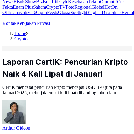
News
Bisnis
ShowBiz
Bola
Lifestyle
Kesehatan
Tekno
Otomotif
Cek
Fakta
Enam Plus
Saham
Crypto
TV
Foto
Regional
Global
Hot
On
Off
Islami
Citizen6
Opini
Feeds
Otosia
Spotlight
English
Disabilitas
Berita
Kontak
Kebijakan Privasi
Home
Crypto
Laporan CertiK: Pencurian Kripto
Naik 4 Kali Lipat di Januari
CertiK mencatat pencurian kripto mencapai USD 370 juta pada
Januari 2025, melonjak empat kali lipat dibanding tahun lalu.
Arthur Gideon