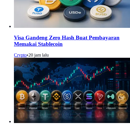
Visa Gandeng Zero Hash Buat Pembayaran
Memakai Stablecoin
Crypto
•
20 jam lalu