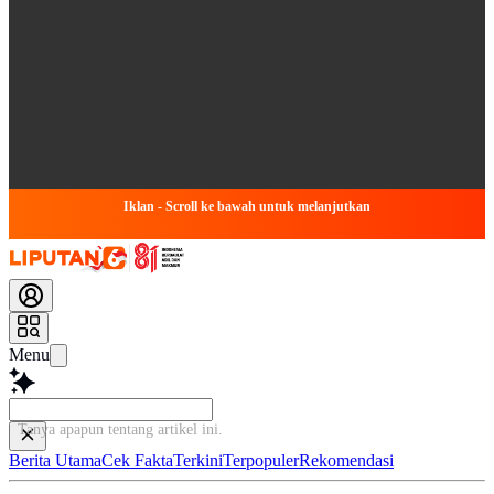
Iklan - Scroll ke bawah untuk melanjutkan
Menu
Tanya apapun tentang artikel ini...
Berita Utama
Cek Fakta
Terkini
Terpopuler
Rekomendasi