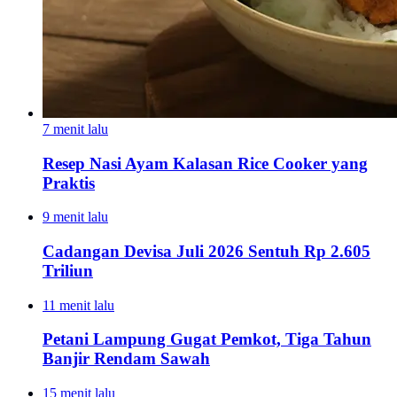
7 menit lalu
Resep Nasi Ayam Kalasan Rice Cooker yang
Praktis
9 menit lalu
Cadangan Devisa Juli 2026 Sentuh Rp 2.605
Triliun
11 menit lalu
Petani Lampung Gugat Pemkot, Tiga Tahun
Banjir Rendam Sawah
15 menit lalu