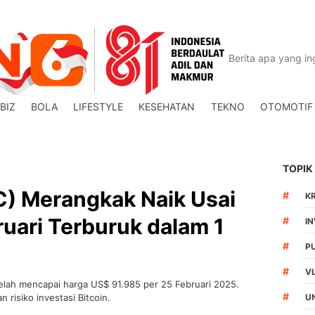
BIZ
BOLA
LIFESTYLE
KESEHATAN
TEKNO
OTOMOTIF
TOPIK
C) Merangkak Naik Usai
#
K
ruari Terburuk dalam 1
#
I
#
P
#
V
 telah mencapai harga US$ 91.985 per 25 Februari 2025.
#
n risiko investasi Bitcoin.
U