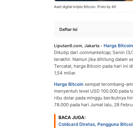
Aset digital kripto Bitcoin. (Foto by AI)
Daftar Isi
Apa itu Bitcoin? Siapa Penciptanya?
Harga Bitcoin
Liputan6.com, Jakarta -
Mengenal Teknologi Blockchain Bitcoi
Dikutip dari
coinmarketcap
, Senin (3
Karakteristik Utama dan Risiko Investa
terakhir. Namun jika dihitung dalam 
Tercatat, harga Bitcoin pada hari ini
1,54 miliar.
Harga Bitcoin
sempat terombang-ambi
menyentuh level USD 100.000 pada tang
ribu dolar pada minggu berikutnya hi
78.000 pada hari Jumat lalu, 28 Februa
BACA JUGA:
Coldcard Diretas, Pengguna Bitco