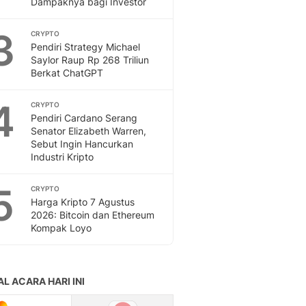
Dampaknya bagi Investor
Feeds
Feeds Liputan6: Kumpul
3
CRYPTO
Terbaru Harian
Pendiri Strategy Michael
Otosia
Saylor Raup Rp 268 Triliun
Berkat ChatGPT
Otosia
Spotlight
4
Berita Terkini, Kabar Te
CRYPTO
Pendiri Cardano Serang
Dan Dunia - Liputan6.
Senator Elizabeth Warren,
English
Sebut Ingin Hancurkan
Exploring Knowledge, T
Industri Kripto
En.Liputan6.com
Disabilitas
5
CRYPTO
Disabilitas Berita Terkini
Harga Kripto 7 Agustus
Harian, Berita Terbaru,
2026: Bitcoin dan Ethereum
Kompak Loyo
Berita
Berita Hari Ini Politik,
Health
Kabar Berita Terbaru D
Diet, Herbal Terbaik