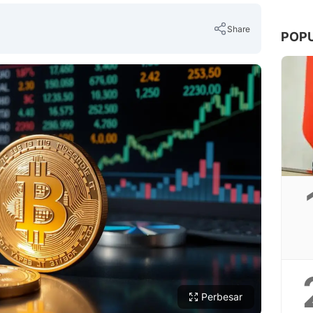
Share
POP
Copy Link
Perbesar