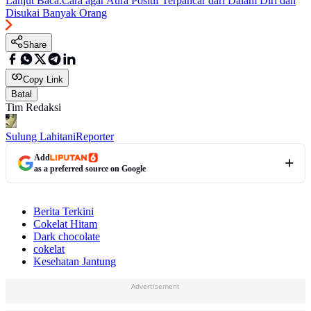
Lanjut Baca:
Cara agar Aura Positif Terpancar dari Dalam Diri dan
Disukai Banyak Orang
Share
Copy Link
Batal
Tim Redaksi
Sulung Lahitani
Reporter
Add
as a preferred source on Google
Berita Terkini
Cokelat Hitam
Dark chocolate
cokelat
Kesehatan Jantung
Advertisement