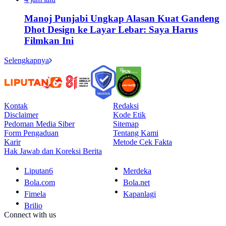
Manoj Punjabi Ungkap Alasan Kuat Gandeng
Dhot Design ke Layar Lebar: Saya Harus
Filmkan Ini
Selengkapnya
Kontak
Redaksi
Disclaimer
Kode Etik
Pedoman Media Siber
Sitemap
Form Pengaduan
Tentang Kami
Karir
Metode Cek Fakta
Hak Jawab dan Koreksi Berita
Liputan6
Merdeka
Bola.com
Bola.net
Fimela
Kapanlagi
Brilio
Connect with us