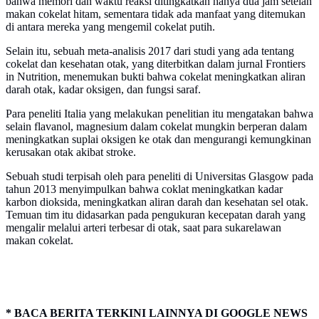
bahwa memori dan waktu reaksi ditingkatkan hanya dua jam setelah
makan cokelat hitam, sementara tidak ada manfaat yang ditemukan
di antara mereka yang mengemil cokelat putih.
Selain itu, sebuah meta-analisis 2017 dari studi yang ada tentang
cokelat dan kesehatan otak, yang diterbitkan dalam jurnal Frontiers
in Nutrition, menemukan bukti bahwa cokelat meningkatkan aliran
darah otak, kadar oksigen, dan fungsi saraf.
Para peneliti Italia yang melakukan penelitian itu mengatakan bahwa
selain flavanol, magnesium dalam cokelat mungkin berperan dalam
meningkatkan suplai oksigen ke otak dan mengurangi kemungkinan
kerusakan otak akibat stroke.
Sebuah studi terpisah oleh para peneliti di Universitas Glasgow pada
tahun 2013 menyimpulkan bahwa coklat meningkatkan kadar
karbon dioksida, meningkatkan aliran darah dan kesehatan sel otak.
Temuan tim itu didasarkan pada pengukuran kecepatan darah yang
mengalir melalui arteri terbesar di otak, saat para sukarelawan
makan cokelat.
* BACA BERITA TERKINI LAINNYA DI GOOGLE NEWS