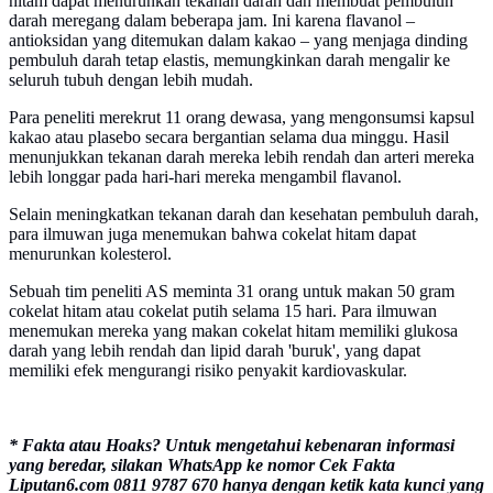
hitam dapat menurunkan tekanan darah dan membuat pembuluh
darah meregang dalam beberapa jam. Ini karena flavanol –
antioksidan yang ditemukan dalam kakao – yang menjaga dinding
pembuluh darah tetap elastis, memungkinkan darah mengalir ke
seluruh tubuh dengan lebih mudah.
Para peneliti merekrut 11 orang dewasa, yang mengonsumsi kapsul
kakao atau plasebo secara bergantian selama dua minggu. Hasil
menunjukkan tekanan darah mereka lebih rendah dan arteri mereka
lebih longgar pada hari-hari mereka mengambil flavanol.
Selain meningkatkan tekanan darah dan kesehatan pembuluh darah,
para ilmuwan juga menemukan bahwa cokelat hitam dapat
menurunkan kolesterol.
Sebuah tim peneliti AS meminta 31 orang untuk makan 50 gram
cokelat hitam atau cokelat putih selama 15 hari. Para ilmuwan
menemukan mereka yang makan cokelat hitam memiliki glukosa
darah yang lebih rendah dan lipid darah 'buruk', yang dapat
memiliki efek mengurangi risiko penyakit kardiovaskular.
* Fakta atau Hoaks? Untuk mengetahui kebenaran informasi
yang beredar, silakan WhatsApp ke nomor Cek Fakta
Liputan6.com 0811 9787 670 hanya dengan ketik kata kunci yang