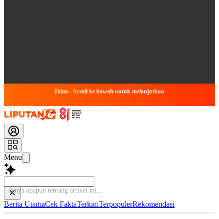
Iklan - Scroll ke bawah untuk melanjutkan
Menu
Baca
Berita Utama
Cek Fakta
Terkini
Terpopuler
Rekomendasi