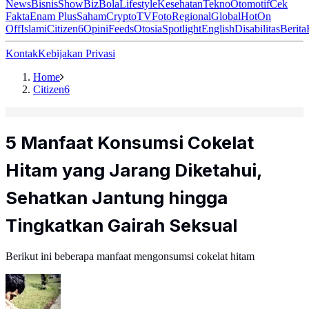
News
Bisnis
ShowBiz
Bola
Lifestyle
Kesehatan
Tekno
Otomotif
Cek
Fakta
Enam Plus
Saham
Crypto
TV
Foto
Regional
Global
Hot
On
Off
Islami
Citizen6
Opini
Feeds
Otosia
Spotlight
English
Disabilitas
Berita
Kontak
Kebijakan Privasi
Home
Citizen6
5 Manfaat Konsumsi Cokelat
Hitam yang Jarang Diketahui,
Sehatkan Jantung hingga
Tingkatkan Gairah Seksual
Berikut ini beberapa manfaat mengonsumsi cokelat hitam