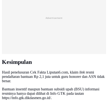
Advertisement
Kesimpulan
Hasil penelusuran Cek Fakta Liputan6.com, klaim
link
resmi
pendaftaran bantuan Rp 2,1 juta untuk guru honorer dan ASN tidak
benar.
Bantuan insentif maupun bantuan subsidi upah (BSU) informasi
resminya hanya dapat dilihat di Info GTK pada tautan
https://info.gtk.dikdasmen.go.id/.
Banner Cek Fakta: Salah (Liputan6.com/Triyasni)