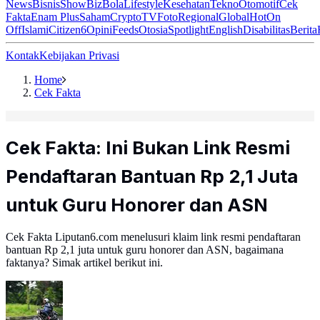
News
Bisnis
ShowBiz
Bola
Lifestyle
Kesehatan
Tekno
Otomotif
Cek
Fakta
Enam Plus
Saham
Crypto
TV
Foto
Regional
Global
Hot
On
Off
Islami
Citizen6
Opini
Feeds
Otosia
Spotlight
English
Disabilitas
Berita
Kontak
Kebijakan Privasi
Home
Cek Fakta
Cek Fakta: Ini Bukan Link Resmi
Pendaftaran Bantuan Rp 2,1 Juta
untuk Guru Honorer dan ASN
Cek Fakta Liputan6.com menelusuri klaim link resmi pendaftaran
bantuan Rp 2,1 juta untuk guru honorer dan ASN, bagaimana
faktanya? Simak artikel berikut ini.