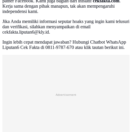
patner Facebook. Kami juga bagian dari inisiatif
cekfakta.com
.
Kerja sama dengan pihak manapun, tak akan mempengaruhi
independensi kami.
Jika Anda memiliki informasi seputar hoaks yang ingin kami telusuri
dan verifikasi, silahkan menyampaikan di email
cekfakta.liputan6@kly.id.
Ingin lebih cepat mendapat jawaban? Hubungi Chatbot WhatsApp
Liputan6 Cek Fakta di 0811-9787-670 atau klik tautan berikut ini.
Advertisement