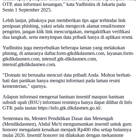
OTP, atau informasi keuangan," kata Yudhistira di Jakarta pada
Senin 1 September 2025.
Lebih lanjut, pihaknya pun memberikan tips agar terhindar link
penipuan phishing, yakni selalu mengecek alamat email/nomor
pengirim, jangan klik link mencurigakan, mengaktifkan verifikasi
dua langkah, serta menyimpan data pribadi hanya di aplikasi resmi.
Yudhistira juga menyebutkan beberapa laman yang melakukan
phising, di antaranya daftar.form-gtkdikdasmen.com, layanan.form-
gtkdikdasmen.com, intensif.gtk-dikdasmen.com,
intensif.gtkdikdasmen.com.
"Domain ini berusaha mencuri data pribadi Anda. Mohon berhati-
hati dan pastikan hanya mengisi informasi pada laman resmi
kementerian," ujarnya.
Adapun informasi mengenai bantuan insentif maupun bantuan
subsidi upah (BSU) informasi resminya hanya dapat dilihat di Info
GTK pada tautan https://info.gtk.dikdasmen.go.id/.
Sementara itu, Menteri Pendidikan Dasar dan Menengah
(Mendikdasmen), Abdul Mu'ti mengumumkan insentif untuk guru
honorer mengalami kenaikan menjadi Rp400 ribu setiap bulannya
mulai 2026. Insentif honorer ini dilakukan dengan mekanisme