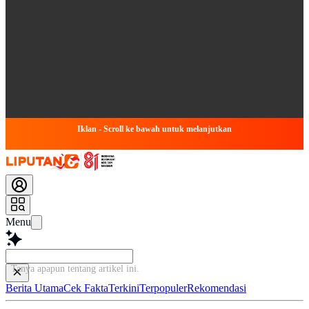
Iklan - Scroll ke bawah untuk melanjutkan
Menu
Tanya apapun tentang artikel ini...
Berita Utama
Cek Fakta
Terkini
Terpopuler
Rekomendasi