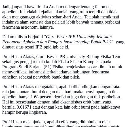
Jadi, jangan khawatir jika Anda mendengar tentang fenomena
aphelion. Ini adalah kejadian alamiah yang rutin terjadi dan tidak
akan mengganggu aktivitas sehari-hari Anda. Tetaplah menikmati
indahnya alam semesta dan pelajari lebih banyak tentang berbagai
fenomena astronomi lainnya.
Dalam tulisan berjudul
"Guru Besar IPB University Jelaskan
Fenomena Aphelion dan Pengaruhnya terhadap Batuk Pilek"
yang
dimuat situs resmi IPB ppid.ipb.ac.id,
Prof Husin Alatas, Guru Besar IPB University Bidang Fisika Teori
sekaligus pengajar mata kuliah Fisika Sistem Kompleks pada
Program Studi Sarjana (S1) Fisika menjelaskan secara ilmiah untuk
memverifikasi informasi terkait adanya hubungan fenomena
aphelion sebagai penyebab batuk dan pilek.
Prof Husin Alatas mengatakan, apabila dibandingkan dengan rata-
rata jarak antara bumi dengan matahari, maka penyimpangan titik
aphelion hanya 1.68 persen, demikian juga dengan titik perihelion.
Hal ini bersesuaian dengan nilai eksentrisitas orbit bumi yang
bernilai 0.01671 atau dengan kata lain orbit bumi pada hakikatnya
hampir berupa lingkaran.
Prof Husin melanjutkan, apabila efek yang ditimbulkan oleh
kemiringan poros rotasi bumi dibandingkan terhadap bidang orbit