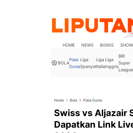
HOME
NEWS
BISNIS
SHOW
BRI
Piala
Liga
Liga
Liga
BOLA
Super
Dunia
Spanyol
Italia
Inggris
League
Home
Bola
Piala Dunia
Swiss vs Aljazair
Dapatkan Link Liv