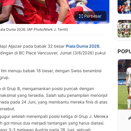
Perbesar
la Dunia 2026. (AP Photo/Mark J. Terrill)
pi Aljazair pada babak 32 besar
Piala Dunia 2026
.
POP
dingan di BC Place Vancouver, Jumat (3/6/2026) pukul
 tim menuju babak 16 besar, dengan Swiss berambisi
grup.
a di Grup B, mengamankan posisi puncak dengan
 maksimal yang tersedia. Salah satu penampilan menonjol
ada pada 24 Juni, yang membantu mereka finis di atas
ersebut.
 gugur setelah menempati posisi ketiga di Grup J. Mereka
 gol minus dua menjadi tantangan yang harus diatasi.
mbang 3-3 melawan Austria pada 28 Juni, sebuah