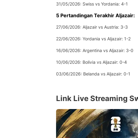
31/05/2026: Swiss vs Yordania: 4-1
5 Pertandingan Terakhir Aljazair:
27/06/2026: Aljazair vs Austria: 3-3
22/06/2026: Yordania vs Aljazair: 1-2
16/06/2026: Argentina vs Aljazair: 3-0
10/06/2026: Bolivia vs Aljazair: 0-4
03/06/2026: Belanda vs Aljazair: 0-1
Link Live Streaming Sw