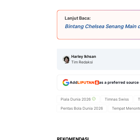
Lanjut Baca:
Bintang Chelsea Senang Main 
Harley Ikhsan
Tim Redaksi
Add
as a preferred source
Piala Dunia 2026
Timnas Swiss
T
Pentas Bola Dunia 2026
Tempat Menont
REKOMENDASI