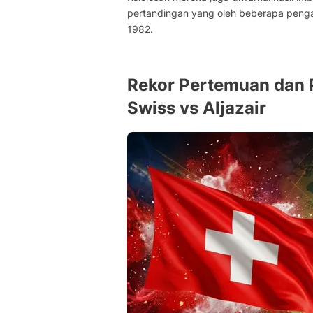
pertandingan yang oleh beberapa pengam
1982.
Rekor Pertemuan dan 
Swiss vs Aljazair