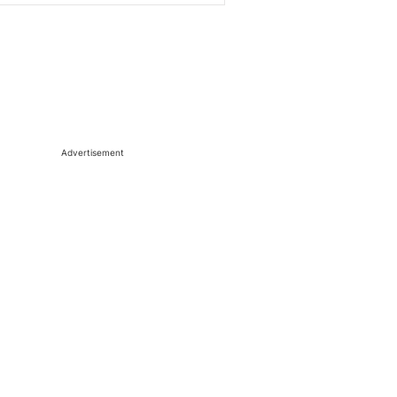
Advertisement