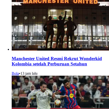
Manchester United Resmi Rekrut Wonderkid
Kolombia setelah Perburuan Setahun
Bola
•
13 jam lalu