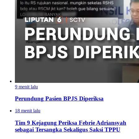
9 menit lalu
Perundung Pasien BPJS Diperiksa
18 menit lalu
Tim 9 Kejagung Periksa Febrie Adriansyah
sebagai Tersangka Sekaligus Saksi TPPU