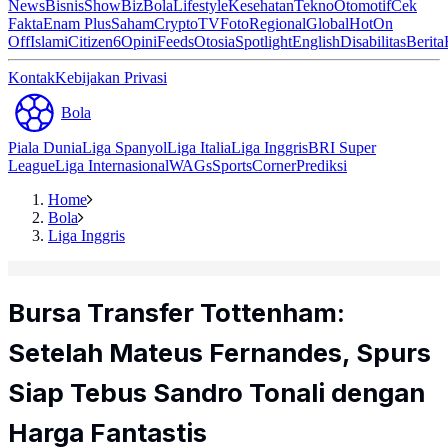
News
Bisnis
ShowBiz
Bola
Lifestyle
Kesehatan
Tekno
Otomotif
Cek
Fakta
Enam Plus
Saham
Crypto
TV
Foto
Regional
Global
Hot
On
Off
Islami
Citizen6
Opini
Feeds
Otosia
Spotlight
English
Disabilitas
Berita
Kontak
Kebijakan Privasi
Bola
Piala Dunia
Liga Spanyol
Liga Italia
Liga Inggris
BRI Super
League
Liga Internasional
WAGs
Sports
Corner
Prediksi
Home
Bola
Liga Inggris
Bursa Transfer Tottenham:
Setelah Mateus Fernandes, Spurs
Siap Tebus Sandro Tonali dengan
Harga Fantastis