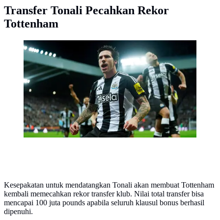
Transfer Tonali Pecahkan Rekor
Tottenham
Newcastle United memastikan tempat di semifinal
carabao Cup setelah mengalahkan Brentford di St
James’ Park pada Kamis (19/12) dini hari WIB. (Owen
Humphreys/PA via AP)
Kesepakatan untuk mendatangkan Tonali akan membuat Tottenham
kembali memecahkan rekor transfer klub. Nilai total transfer bisa
mencapai 100 juta pounds apabila seluruh klausul bonus berhasil
dipenuhi.