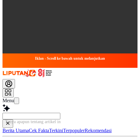
Iklan - Scroll ke bawah untuk melanjutkan
Menu
Tanya apapun tentang artikel ini...
Berita Utama
Cek Fakta
Terkini
Terpopuler
Rekomendasi