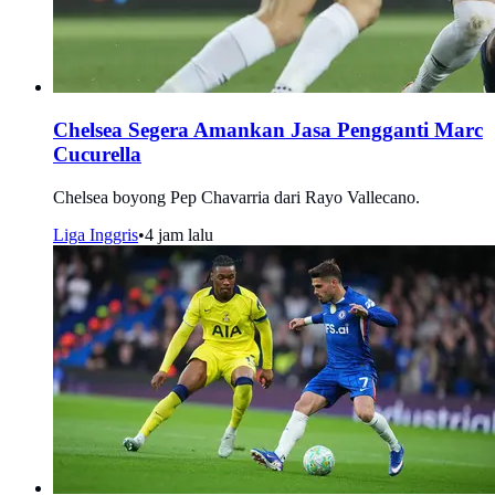
Chelsea Segera Amankan Jasa Pengganti Marc
Cucurella
Chelsea boyong Pep Chavarria dari Rayo Vallecano.
Liga Inggris
•
4 jam lalu