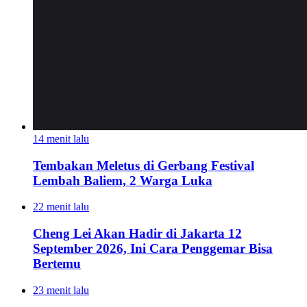
14 menit lalu
Tembakan Meletus di Gerbang Festival
Lembah Baliem, 2 Warga Luka
22 menit lalu
Cheng Lei Akan Hadir di Jakarta 12
September 2026, Ini Cara Penggemar Bisa
Bertemu
23 menit lalu