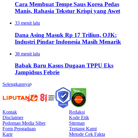
Cara Membuat Tempe Saus Korea Pedas
Manis, Rahasia Tekstur Krispi yang Awet
33 menit lalu
Dana Asing Masuk Rp 17 Triliun, OJK:
Industri Pindar Indonesia Masih Menarik
38 menit lalu
Babak Baru Kasus Dugaan TPPU Eks
Jampidsus Febrie
Selengkapnya
Kontak
Redaksi
Disclaimer
Kode Etik
Pedoman Media Siber
Sitemap
Form Pengaduan
Tentang Kami
Karir
Metode Cek Fakta