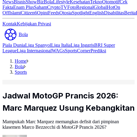
News
Bisnis
ShowBiz
Bola
Lifestyle
Kesehatan
Tekno
Otomotif
Cek
Fakta
Enam Plus
Saham
Crypto
TV
Foto
Regional
Global
Hot
On
Off
Islami
Citizen6
Opini
Feeds
Otosia
Spotlight
English
Disabilitas
Berita
Kontak
Kebijakan Privasi
Bola
Piala Dunia
Liga Spanyol
Liga Italia
Liga Inggris
BRI Super
League
Liga Internasional
WAGs
Sports
Corner
Prediksi
Home
Bola
Sports
Jadwal MotoGP Prancis 2026:
Marc Marquez Usung Kebangkitan
Mampukah Marc Marquez memangkas defisit dari pimpinan
klasemen Marco Bezzecchi di MotoGP Prancis 2026?