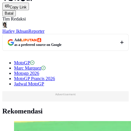
Copy Link
Batal
Tim Redaksi
Harley Ikhsan
Reporter
Add
as a preferred source on Google
MotoGP
Marc Marquez
Motogp 2026
MotoGP Prancis 2026
Jadwal MotoGP
Advertisement
Rekomendasi