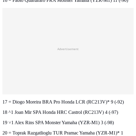
16 = Fabio Quartararo FRA Monster Yamaha (YZR-M1) 11 (-90)
Advertisement
17 = Diogo Moreira BRA Pro Honda LCR (RC213V)* 9 (-92)
18 ^1 Joan Mir SPA Honda HRC Castrol (RC213V) 4 (-97)
19 ˅1 Alex Rins SPA Monster Yamaha (YZR-M1) 3 (-98)
20 = Toprak Razgatlioglu TUR Pramac Yamaha (YZR-M1)* 1